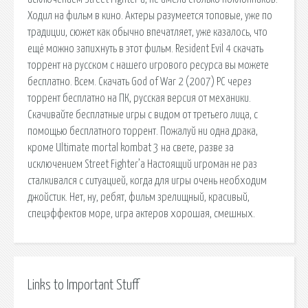
Ходил на фильм в кино. Актеры разумеется топовые, уже по
традиции, сюжет как обычно впечатляет, уже казалось, что
ещё можно запихнуть в этот фильм. Resident Evil 4 скачать
торрент на русском с нашего игрового ресурса вы можете
бесплатно. Всем. Скачать God of War 2 (2007) PC через
торрент бесплатно на ПК, русская версия от механики.
Скачивайте бесплатные игры с видом от третьего лица, с
помощью бесплатного торрент. Пожалуй ни одна драка,
кроме Ultimate mortal kombat 3 на свете, разве за
исключением Street Fighter’a Настоящий игроман не раз
сталкивался с ситуацией, когда для игры очень необходим
джойстик. Нет, ну, ребят, фильм зрелищный, красивый,
спецэффектов море, игра актеров хорошая, смешных.
Links to Important Stuff