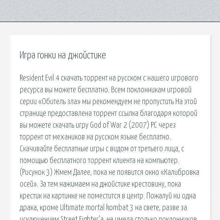
Игра гонки на джойстике
Resident Evil 4 скачать торрент на русском с нашего игрового
ресурса вы можете бесплатно. Всем поклонникам игровой
серии «Обитель зла» мы рекомендуем не пропустить На этой
странице предоставлена торрент ссылка благодаря которой
вы можете скачать игру God of War 2 (2007) PC через
торрент от механиков на русском языке бесплатно.
Скачивайте бесплатные игры с видом от третьего лица, с
помощью бесплатного торрент клиента на компьютер.
(Рисунок 3) Жмем Далее, пока не появится окно «Калибровка
осей». За тем нажимаем на джойстике крестовину, пока
крестик на картинке не поместится в центр. Пожалуй ни одна
драка, кроме Ultimate mortal kombat 3 на свете, разве за
исключением Street Fighter’a, не имела столько поклонников.