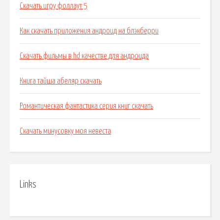
Скачать игру фоллаут 5
Как скачать приложения андроид на блэкберри
Скачать фильмы в hd качестве для андроида
Книга тайша абеляр скачать
Романтическая фантастика серия книг скачать
Скачать минусовку моя невеста
Links