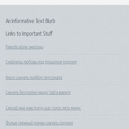
An Informative Text Blurb
Links to Important Stuff
Pagoda alone аккорды
Снайперы любовь под прицелом торрент
Книги скачать подбор персонала
Скачать бесплатно минус тайга ваенга
Сделай мне навстречу шаг голос дети минус
Фильм таежный роман скачать торрент