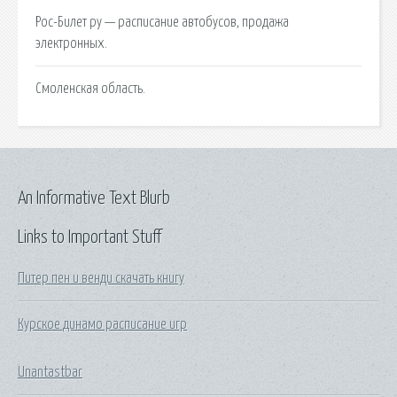
Рос-Билет ру — расписание автобусов, продажа
электронных.
Смоленская область.
An Informative Text Blurb
Links to Important Stuff
Питер пен и венди скачать книгу
Курское динамо расписание игр
Unantastbar