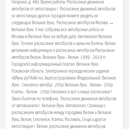
Гагарина, д. 48а. Время работы. Расписание движения
автобусов от автостанции г. Расписание движений автобусов
из автостанции других городов можете увидеть на
следующих Великие Луки:. Расписание автобусов Москва →
Великие Луки. У нас собраны все автобусные рейсы из
Москвы в Великие Луки на любую дату. Автовокзал Великие
Луки. Точное расписание автобусов и цены на билеты. Велиж:
детальная информация о расписании автобусов Расписание
автобусов Велиж. Великие Луки - Велиж. 1999 - 2019 гг.
Городской информационный портал. Великие Луки.
Псковская область. Электронное периодическое издание
«ВЛуки.ру/Vluki.ru» Зарегистрировано Федеральной. Великие
Луки - Смоленск автобус. 200р Великие Луки - Велиж - 300р
Усвяты - Велиж - 100р Смоленск А вот и наше расписание !
Заказ билетов по телефону:. Расписание движения автобусов
от автовокзала г. Великие Луки. Автовокзал. Страница с
расписанием автобусов между городами Велиж и Великие
Луки, Велиж, Смоленск, Усвяты, Рославль, Сеща и другие.
Автостанция г. Велиж: расписание движения автобусов,