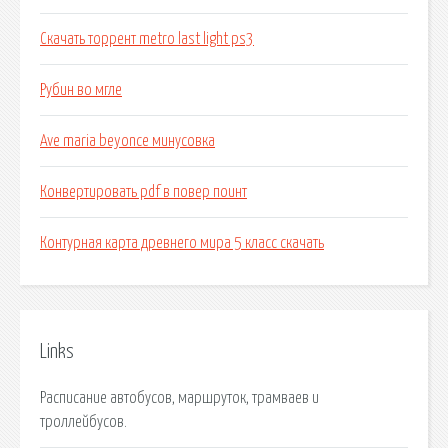
Скачать торрент metro last light ps3
Рубин во мгле
Ave maria beyonce минусовка
Конвертировать pdf в повер поинт
Контурная карта древнего мира 5 класс скачать
Links
Расписание автобусов, маршруток, трамваев и
троллейбусов.