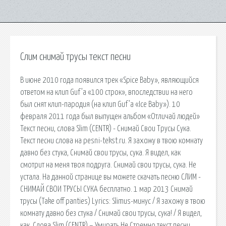
Слим снимай трусы текст песни
В июне 2010 года появился трек «Spice Baby», являющийся
ответом на клип Guf’а «100 строк», впоследствии на него
был снят клип-пародия (на клип Guf’а «Ice Baby»). 10
февраля 2011 года был выпущен альбом «Отличай людей»
Текст песни, слова Slim (CENTR) - Снимай Свои Трусы Сука.
Текст песни слова на pesni-tekst.ru. Я захожу в твою комнату
давно без стука, Снимай свои трусы, сука. Я видел, как
смотрит на меня твоя подруга. Снимай свои трусы, сука. Не
устала. На данной странице вы можете скачать песню СЛИМ -
СНИМАЙ СВОИ ТРУСЫ СУКА бесплатно. 1 мар 2013 Снимай
трусы (Take off panties) Lyrics: Slimus-минус / Я захожу в твою
комнату давно без стука / Снимай свои трусы, сука! / Я видел,
как. Слова Slim (CENTR) – Умирать Не Стремно текст песни.