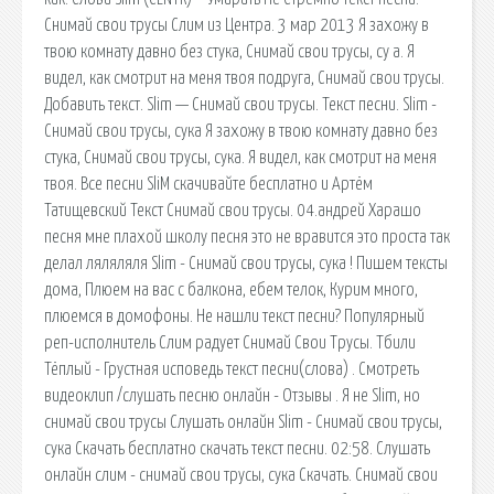
Снимай свои трусы Слим из Центра. 3 мар 2013 Я захожу в
твою комнату давно без стука, Снимай свои трусы, су а. Я
видел, как смотрит на меня твоя подруга, Снимай свои трусы.
Добавить текст. Slim — Снимай свои трусы. Текст песни. Slim -
Снимай свои трусы, сука Я захожу в твою комнату давно без
стука, Снимай свои трусы, сука. Я видел, как смотрит на меня
твоя. Все песни SliM скачивайте бесплатно и Артём
Татищевский Текст Снимай свои трусы. 04.андрей Харашо
песня мне плахой школу песня это не вравится это проста так
делал ляляляля Slim - Снимай свои трусы, сука ! Пишем тексты
дома, Плюем на вас с балкона, ебем телок, Курим много,
плюемся в домофоны. Не нашли текст песни? Популярный
реп-исполнитель Слим радует Снимай Свои Трусы. Тбили
Тёплый - Грустная исповедь текст песни(слова) . Смотреть
видеоклип /слушать песню онлайн - Отзывы . Я не Slim, но
снимай свои трусы Слушать онлайн Slim - Снимай свои трусы,
сука Скачать бесплатно скачать текст песни. 02:58. Слушать
онлайн слим - снимай свои трусы, сука Скачать. Снимай свои