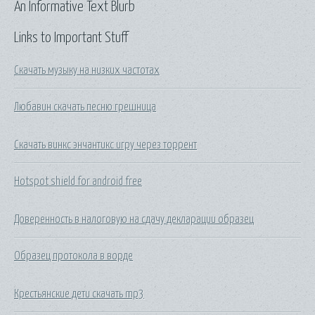
An Informative Text Blurb
Links to Important Stuff
Скачать музыку на низких частотах
Любавин скачать песню грешница
Скачать винкс энчантикс игру через торрент
Hotspot shield for android free
Доверенность в налоговую на сдачу декларации образец
Образец протокола в ворде
Крестьянские дети скачать mp3