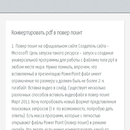
Конвертировать pdf в повер поинт
1. Повер поинт на официальном сайте Создатель сайта –
Microsoft. Цель запуска такого ресурса – запуск и создание
универсальной программы для работы с файлами типа ppt в
любом месте мира. Нужно помнить, впрочем, что
вставляемый в презентацию PowerPoint файл имеет
ограничение по размеру и должен быть не более 2-х
гигабайт. Вставка видео в слайд. Существует несколько
различных способов вставить видеофайл в повер поинт.
Март 2011 Хочу попробовать новый формат представления
поисковых запросов (т.е. по возможности, попробую дать
ответы). Есть масса программ, которые с легкостью
открывают файлы Power Point (повер поинт) в режиме
онлайн. Что делать если нужно конвертировать какой-то