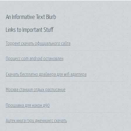
An Informative Text Blurb
Links to Important Stuff
Торрент скачать официального сайта
Процесс com android остановлен
Скачать бесплатно драйвера для wifi адаптера
Москва станция отдых расписание
Прошивка для никон д90
Ацтек книга гэри дженнингс скачать