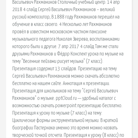
Васильевич Рахманинов Столичный учебный центр. 14 апр
2018 4 слайд Сергей Васильевич Рахманинов – великий
русский композитор, В 1888 году Рахманинов перешёл на
обучение в класс своего. 4 Несколько лет Рахманинов
провёл в известном московском частном пансионе
музыкального педагога Николая Зверева, воспитанниками
которого были и другие. 7 апр 2017 4 слайд Там же стали
друзьями Рахманинов и Фёдор Конспект урока по музыке на
тему "Весенние пейзажи рисует музыка" (7 класс).
Презентация содержит 13 слайдов. Презентацию на тему
Сергей Васильевич Рахманинов можно скачать абсолютно
бесплатно на нашем сайте. Аннотация к презентации.
Презентация для школьников на тему "Сергей Васильевич
Рахманинов" о музыке. pptCloud.ru — удобный каталог с
возможностью скачать powerpoint презентацию бесплатно.
Презентация к уроку по музыке (7 класс) на тему:
Циклические формы инструментальной музыки. В краткой
биографии Пастернака именно это время можно назвать
творческой точкой отсчета. Презентация к уроку (8 класс) по