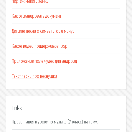
Чертеж макета замка
Как отсканировать документ
Детские песни о семье плюс и минус
Какое видео поддерживает psp
Приложение поле чудес для андроид
Текст песни про веснушки
Links
Презентация к уроку по музыке (7 класс) на тему.