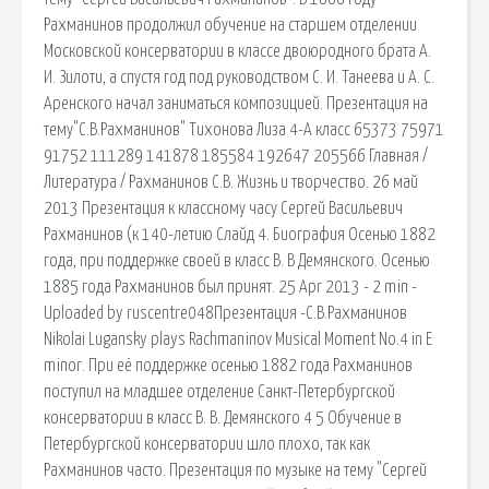
Рахманинов продолжил обучение на старшем отделении
Московской консерватории в классе двоюродного брата А.
И. Зилоти, а спустя год под руководством С. И. Танеева и А. С.
Аренского начал заниматься композицией. Презентация на
тему"С.В.Рахманинов" Тихонова Лиза 4-А класс 65373 75971
91752 111289 141878 185584 192647 205566 Главная /
Литература / Рахманинов С.В. Жизнь и творчество. 26 май
2013 Презентация к классному часу Сергей Васильевич
Рахманинов (к 140-летию Слайд 4. Биография Осенью 1882
года, при поддержке своей в класс В. В Демянского. Осенью
1885 года Рахманинов был принят. 25 Apr 2013 - 2 min -
Uploaded by ruscentre048Презентация -С.В.Рахманинов
Nikolai Lugansky plays Rachmaninov Musical Moment No.4 in E
minor. При её поддержке осенью 1882 года Рахманинов
поступил на младшее отделение Санкт-Петербургской
консерватории в класс В. В. Демянского 4 5 Обучение в
Петербургской консерватории шло плохо, так как
Рахманинов часто. Презентация по музыке на тему "Сергей