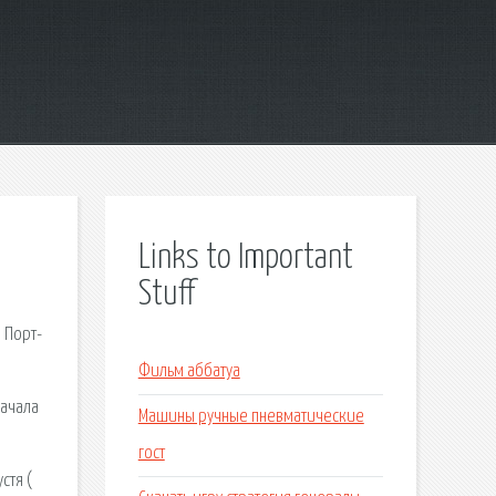
Links to Important
Stuff
 Порт-
Фильм аббатуа
качала
Машины ручные пневматические
гост
стя (