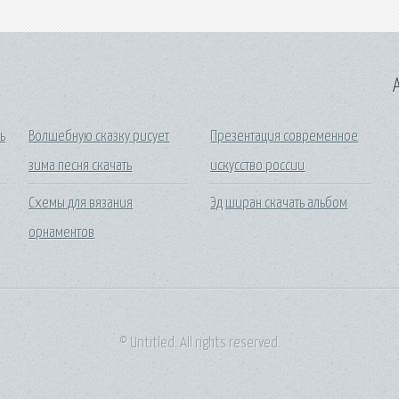
A
ь
Волшебную сказку рисует
Презентация современное
зима песня скачать
искусство россии
Схемы для вязания
Эд ширан скачать альбом
орнаментов
© Untitled. All rights reserved.