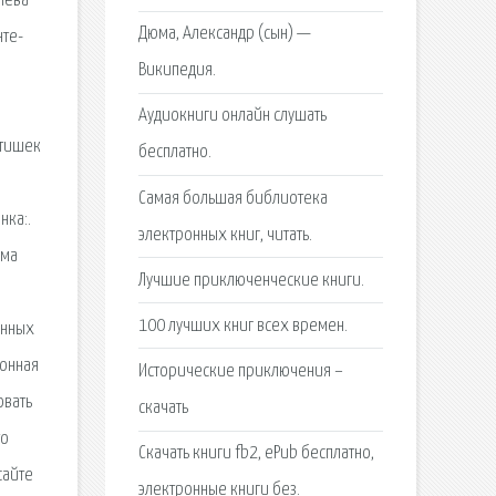
олева
Дюма, Александр (сын) —
нте-
Википедия.
Аудиокниги онлайн cлушать
ятишек
бесплатно.
Самая большая библиотека
нка:.
электронных книг, читать.
юма
Лучшие приключенческие книги.
100 лучших книг всех времен.
онных
ронная
Исторические приключения –
овать
скачать
то
Скачать книги fb2, ePub бесплатно,
сайте
электронные книги без.