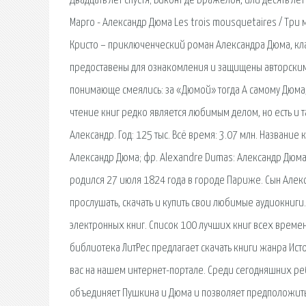
Двадцать лет спустя; Виконт де Бражелон, или десять ле
Марго - Александр Дюма Les trois mousquetaires / Три
Кристо – приключенческий роман Александра Дюма, кла
предоставены для ознакомления и защищены авторским п
понимающе смеялись: за «Дюмой» тогда А самому Дюма
чтение книг редко является любимым делом, но есть и 
Александр. Год: 125 тыс. Всё время: 3.07 млн. Название 
Александр Дюма; фр. Alexandre Dumas: Александр Дюма
родился 27 июля 1824 года в городе Париже. Сын Алекс
прослушать, скачать и купить свои любимые аудиокниги
электронных книг. Список 100 лучших книг всех времен,
библиотека ЛитРес предлагает скачать книги жанра Ист
вас на нашем интернет-портале. Среди сегодняшних реб
объединяет Пушкина и Дюма и позволяет предположить, 