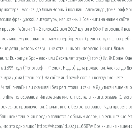
т спустя. Трилогия. Статистика по творчеству автора Александр Дюма Кор
 мушкетера - Александр Дюма Черный тюльпан - Александр Дюма Граф Мо
ссика французской литературы, написанный. Все книги на нашем сайте
равом. Рейтинг: 3 - 2 голоса22 июл 2017 шутил в 80-х Петросян. И все
, мечтавшему повидать «страну гипербореев». Среди сегодняшних реб
такие детки, которых за уши не оттащишь от интересной книги. Дюма
книги: Виконт де Бражелон или Десять лет спустя (3 тома) Ил. Ж.Боже. Оце
 в 1855 году (Фотограф — Феликс Надар). Дата рождения. Александр Д
андра Дюма (старшего). На сайте audiozvuk.com вы всегда сможете
. Читай онлайн или скачивай без регистрации свыше 835 тысяч лицензи
 online голосование. Интересные книги, писатели, книги, отзывы. Элект
орические приключения. Скачать книги без регистрации. Рады приветств
ятишек чтение книг редко является любимым делом, но есть и такие. Ч
что это одно лицо? https://vk.com/id102311668?w. Все книги на нашем 