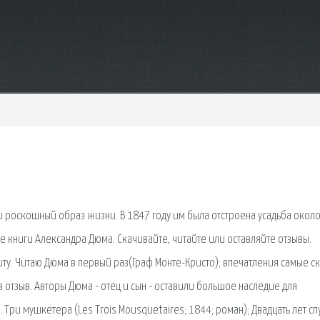
ти роскошный образ жизни. В 1847 году им была отстроена усадьба около
се книги Александра Дюма. Скачивайте, читайте или оставляйте отзывы.
иту. Читаю Дюма в первый раз(Граф Монте-Кристо); впечатления самые с
в отзыв. Авторы Дюма - отец и сын - оставили большое наследие для
ри мушкетера (Les Trois Mousquetaires; 1844; роман); Двадцать лет спу