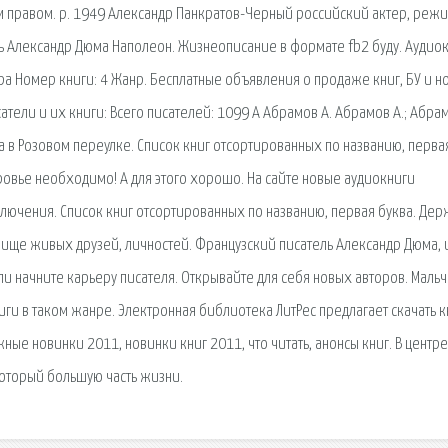
 правом. р. 1949 Александр Панкратов-Черный российский актер, режи
ать Александр Дюма Наполеон. Жизнеописание в формате fb2 буду. Аудиок
а Номер книги: 4 Жанр. Бесплатные объявления о продаже книг, БУ и н
тели и их книги: Всего писателей: 1099 А Абрамов А. Абрамов А.; Абра
а в Розовом переулке. Список книг отсортированных по названию, перва
оровье необходимо! А для этого хорошо. На сайте новые аудиокниги
иключения. Список книг отсортированных по названию, первая буква. Дер
рище живых друзей, личностей. Французский писатель Александр Дюма, 
ли начните карьеру писателя. Открывайте для себя новых авторов. Мальч
ги в таком жанре. Электронная библиотека ЛитРес предлагает скачать к
ые новинки 2011, новинки книг 2011, что читать, анонсы книг. В центре
оторый большую часть жизни.