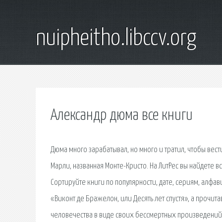
nuipheitho.libccv.org
Александр дюма все книги
Дюма много зарабатывал, но много и тратил, чтобы вес
Марли, названная Монте-Кристо. На ЛитРес вы найдете в
Сортируйте книги по популярности, дате, сериям, алфав
«Виконт де Бражелон, или Десять лет спустя», а прочита
человечества в виде своих бессмертных произведений. Т