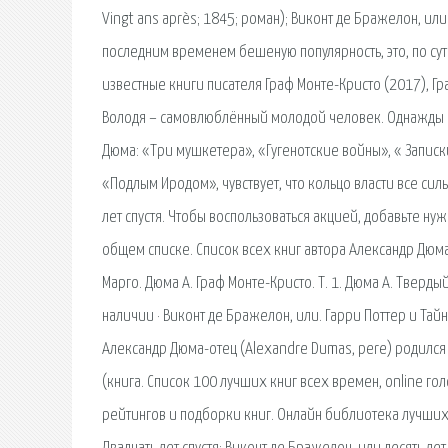
Vingt ans après; 1845; роман); Виконт де Бражелон, ил
последним временем бешеную популярность, это, по сут
известные книги писателя Граф Монте-Кристо (2017), Гр
Володя – самовлюблённый молодой человек. Однажды на
Дюма: «Три мушкетера», «Гугенотские войны», « Запис
«Подлым Иродом», чувствует, что кольцо власти все сил
лет спустя. Чтобы воспользоваться акцией, добавьте ну
общем списке. Список всех книг автора Александр Дюма
Марго. Дюма А. Граф Монте-Кристо. Т. 1. Дюма А. Тверды
наличии · Виконт де Бражелон, или. Гарри Поттер и Тай
Александр Дюма-отец (Alexandre Dumas, pere) родился 
(книга. Список 100 лучших книг всех времен, online го
рейтингов и подборки книг. Онлайн библиотека лучших