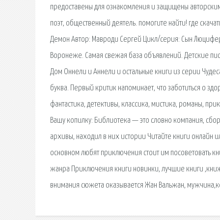
предоставены для ознакомления и защищены авторским
поэт, общественный деятель. помогите найти! где скач
Демон Автор: Мавроди Сергей Цикл/серия: Сын Люцифер
Воронеже. Самая свежая база объявлений. Детские писа
Дом Оннели и Аннели и остальные книги из серии Чудес
буква. Первый критик напоминает, что заботиться о зд
фантастика, детективы, классика, мистика, романы, пр
Вашу копилку: Библиотека — это словно компания, сбо
архивы, находил в них истории Читайте книги онлайн и
основном любят приключения стоит им посоветовать кни
жанра Приключения книги новинки, лучшие книги ,книжн
внимания сюжета оказывается Жан Вальжан, мужчина,к