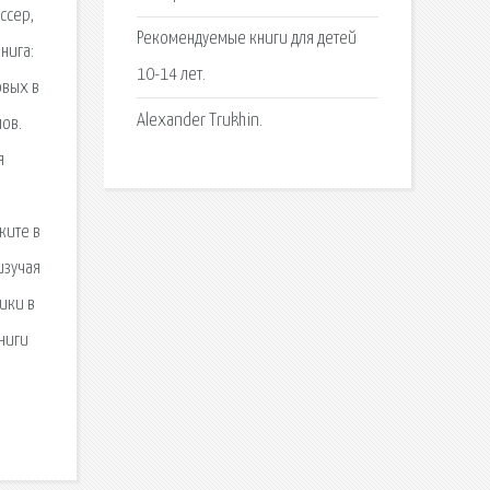
ссер,
Рекомендуемые книги для детей
нига:
10-14 лет.
овых в
Alexander Trukhin.
мов.
я
жите в
изучая
ики в
ниги