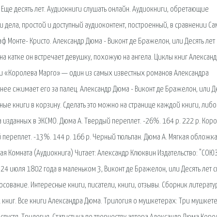
и Еще десять лет. Аудиокниги слушать онлайн. Аудиокниги, обретающие
и дела, простой и доступный аудиоконтент, построенный, в сравнении С
аф Монте- Кристо. Александр Дюма - Виконт де Бражелон, или Десять лет 
 катке он встречает девушку, похожую на ангела. Циклы книг Алексан
ки «Королева Марго» — один из самых известных романов Александра
ьнее сжимает его за палец. Александр Дюма - Виконт де Бражелон, или Д
жные книги в корзину. Сделать это можно на странице каждой книги, либо
 изданных в ЭКСМО. Дюма А. Твердый переплет. -26%. 164 р. 222 р. Кор
й переплет. -13%. 144 р. 166 р. Черный тюльпан. Дюма А. Мягкая обложка.
ная Комната (Аудиокнига) Читает: Александр Клюквин Издательство: "СОЮЗ
24 июля 1802 года в маленьком 3, Виконт де Бражелон, или Десять лет с
лосование. Интересные книги, писатели, книги, отзывы. Сборник литерат
 книг. Все книги Александра Дюма. Трилогия о мушкетерах: Три мушкете