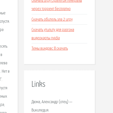
Скачать игру стратегия генералы
через торрент бесплатно
амые
Скачать обитель зла 2 игру
спустя.
Скачать утилиту для разгона
дра
видеокарты nvidia
есять
Темы виндовс 8 скачать
 в
олева
 Нет в
".
Links
пустя
урных
Дюма, Александр (отец) —
ра;
Википедия.