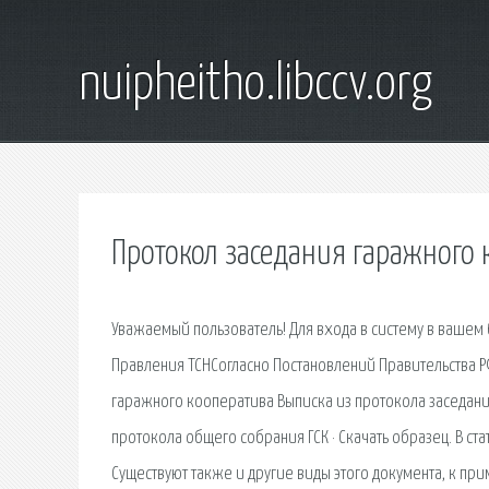
nuipheitho.libccv.org
Протокол заседания гаражного 
Уважаемый пользователь! Для входа в систему в вашем
Правления ТСНСогласно Постановлений Правительства Р
гаражного кооператива Выписка из протокола заседания
протокола общего собрания ГСК · Скачать образец. В с
Существуют также и другие виды этого документа, к пр