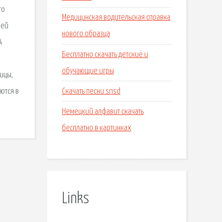
го
Медицинская водительская справка
лей
нового образца
А
Бесплатно скачать детские и
обучающие игры
ицы,
Скачать песни snsd
ются в
Немецкий алфавит скачать
бесплатно в картинках
Links