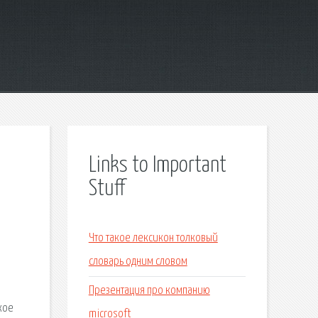
Links to Important
Stuff
Что такое лексикон толковый
словарь одним словом
Презентация про компанию
кое
microsoft