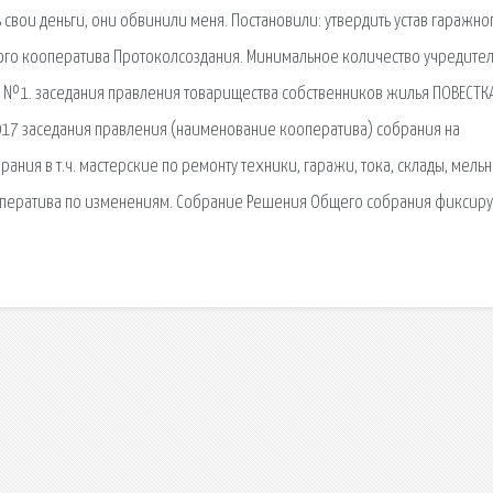
ь свои деньги, они обвинили меня. Постановили: утвердить устав гаражно
ого кооператива Протоколсоздания. Минимальное количество учредите
Л №1. заседания правления товарищества собственников жилья ПОВЕСТК
017 заседания правления (наименование кооператива) собрания на
ния в т.ч. мастерские по ремонту техники, гаражи, тока, склады, мельн
оператива по изменениям. Собрание Решения Общего собрания фиксиру