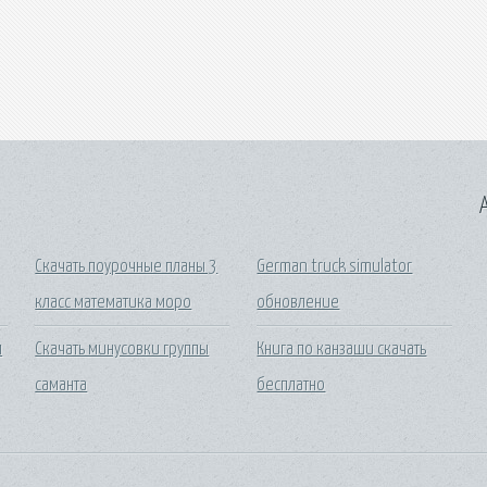
A
Скачать поурочные планы 3
German truck simulator
класс математика моро
обновление
м
Скачать минусовки группы
Книга по канзаши скачать
саманта
бесплатно