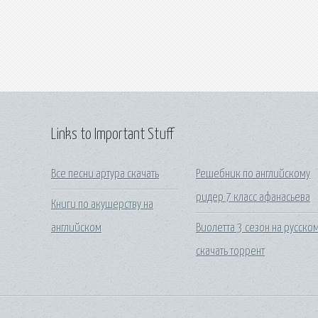
Links to Important Stuff
Все песни артура скачать
Решебник по английскому
ридер 7 класс афанасьева
Книги по акушерству на
английском
Виолетта 3 сезон на русско
скачать торрент