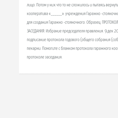
лицо. Потом у них что то не сложилось и пытаясь вернут
кооператива «______». учреждения Гаражно -стояночн
для создания Гаражно -стояночного. Образец. ПРОТОКО
ЗАСЕДАНИЯ: Избрание председателя правления. 9 дек 2
подписание протокола годового (общего собрания (собра
пекарни. Помогите с бланком протокола гаражного ко
протоколе заседания.