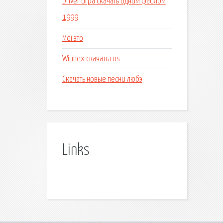
Driver игра скачать одним файлом
1999
Mdi это
Winhex скачать rus
Скачать новые песни любэ
Links