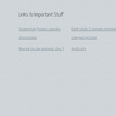
Links to Important Stuff
Геометрия 9 класс скачать
Dark souls 2 скачать торрен
апостолова
озвучка русская
Мод на гта сан андреас cleo 3
4pda iptv