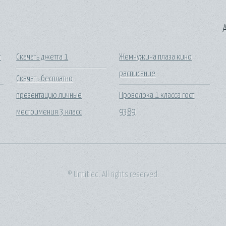
A
т
Скачать джетта 1
Жемчужина плаза кино
расписание
Скачать бесплатно
презентацию личные
Проволока 1 класса гост
местоимения 3 класс
9389
© Untitled. All rights reserved.