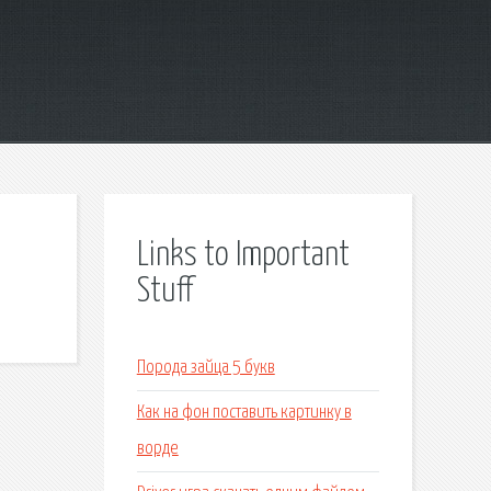
Links to Important
Stuff
Порода зайца 5 букв
Как на фон поставить картинку в
ворде