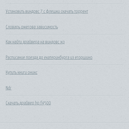
Установить виндовс 7 с флешки скачать торрент
Словарь ожегова зависимость
Как найти драйвера на виндовс хр
Расписание поезда до екатеринбурга из егоршино
Купить книги оникс
Ndr
Скачать драйвер hp f4500