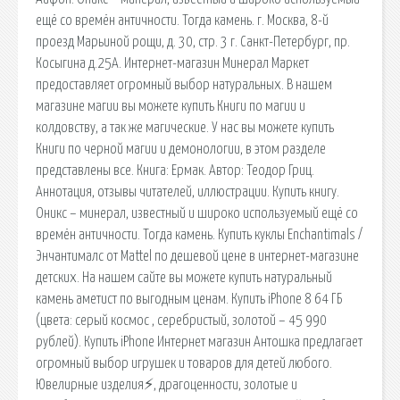
ещё со времён античности. Тогда камень. г. Москва, 8-й
проезд Марьиной рощи, д. 30, стр. 3 г. Санкт-Петербург, пр.
Косыгина д.25А. Интернет-магазин Минерал Маркет
предоставляет огромный выбор натуральных. В нашем
магазине магии вы можете купить Книги по магии и
колдовству, а так же магические. У нас вы можете купить
Книги по черной магии и демонологии, в этом разделе
представлены все. Книга: Ермак. Автор: Теодор Гриц.
Аннотация, отзывы читателей, иллюстрации. Купить книгу.
Оникс – минерал, известный и широко используемый ещё со
времён античности. Тогда камень. Купить куклы Enchantimals /
Энчантималс от Mattel по дешевой цене в интернет-магазине
детских. На нашем сайте вы можете купить натуральный
камень аметист по выгодным ценам. Купить iPhone 8 64 ГБ
(цвета: серый космос , серебристый, золотой – 45 990
рублей). Купить iPhone Интернет магазин Антошка предлагает
огромный выбор игрушек и товаров для детей любого.
Ювелирные изделия⚡, драгоценности, золотые и