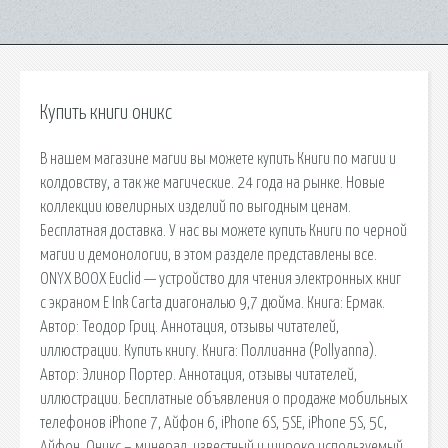
Купить книги оникс
В нашем магазине магии вы можете купить Книги по магии и
колдовству, а так же магические. 24 года на рынке. Новые
коллекции ювелирных изделий по выгодным ценам.
Бесплатная доставка. У нас вы можете купить Книги по черной
магии и демонологии, в этом разделе представлены все.
ONYX BOOX Euclid — устройство для чтения электронных книг
с экраном E Ink Carta диагональю 9,7 дюйма. Книга: Ермак.
Автор: Теодор Гриц. Аннотация, отзывы читателей,
иллюстрации. Купить книгу. Книга: Поллианна (Pollyanna).
Автор: Элинор Портер. Аннотация, отзывы читателей,
иллюстрации. Бесплатные объявления о продаже мобильных
телефонов iPhone 7, Айфон 6, iPhone 6S, 5SE, iPhone 5S, 5C,
Айфон. Оникс – минерал, известный и широко используемый