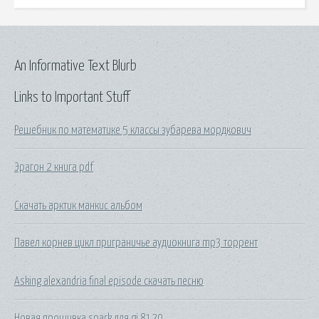
An Informative Text Blurb
Links to Important Stuff
Решебник по математике 5 классы зубарева мордкович
Эрагон 2 книга pdf
Скачать арктик манкис альбом
Павел корнев цикл приграничье аудиокнига mp3 торрент
Asking alexandria final episode скачать песню
Новая прошивка spark для gi 8120