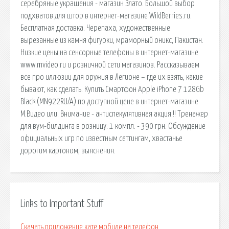
серебряные украшения - магазин Злато. Большой выбор
подхватов для штор в интернет-магазине WildBerries.ru.
Бесплатная доставка. Черепаха, художественные
вырезанные из камня фигурки, мраморный оникс, Пакистан.
Низкие цены на сенсорные телефоны в интернет-магазине
www.mvideo.ru и розничной сети магазинов. Рассказываем
все про иллюзии для оружия в Легионе – где их взять, какие
бывают, как сделать. Купить Смартфон Apple iPhone 7 128Gb
Black (MN922RU/A) по доступной цене в интернет-магазине
М.Видео или. Внимание - антиспекулятивная акция !! Тренажер
для вум-билдинга в розницу: 1 компл. - 390 грн. Обсуждение
официальных игр по известным сеттингам, хвастанье
дорогим картоном, выяснения.
Links to Important Stuff
Скачать приложение кате мобиле на телефон