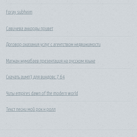
Foray subheim
Савичева аккорды привет
Договор оказания услуг с агентством недвижимости
Магжан жумабаев презентация на русском языке
Скачать аимп3 для виндовс 7 64
Читы empires dawn of the modern world
Текст песни мой рок н ролл