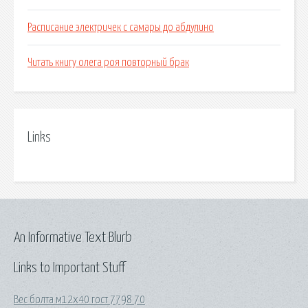
Расписание электричек с самары до абдулино
Читать книгу олега роя повторный брак
Links
An Informative Text Blurb
Links to Important Stuff
Вес болта м12х40 гост 7798 70