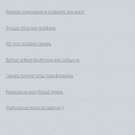
Краткое содержание м сервантес дон кихот
Лучшие обои для телефона
Htc sync драйвер скачать
Batman arkham knight мод для слабых пк
Скачать торрент игры трансформеры
Рецензия на книгу белый пудель
Графические моды на скайрим 5