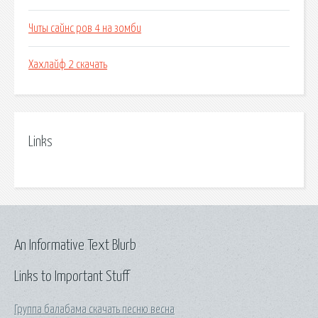
Читы сайнс ров 4 на зомби
Хахлайф 2 скачать
Links
An Informative Text Blurb
Links to Important Stuff
Группа балабама скачать песню весна