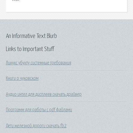
An Informative Text Blurb
Links to Important Stuff
Линукс убунту системные требования
Книги о чуковском
Аудио интел для дисплеев скачать драйвер
Программ для работы с pdf файлами
Дети железной дороги скачать fb2