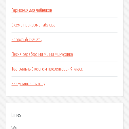
Гармония для чайников
Схема прикорма таблица
Беовульф скачать
Песня серебро ми ми ми минусовка
Театральный костюм презентация 9 класс
Как установить зону
Links
Wall.