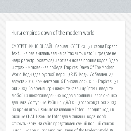
Читы empires dawn of the modern world
СМОТРЕТЬ КИНО ОНЛАЙН! Сериал: КВЕСТ 2015 1 серия Expand
text…. не раз выкладывал на сайтах читы к этой игре (где не
надо регестрироваться) и вот вам новая порция кодов: Удар
и страх - мгновенная победа. Empires: Dawn Of The Modern
World: Коды (для русской версии) RUS · Коды. Добавлен: 27
августа 2010 Комментарии: 6 Понравилось: 0. 1 · Empires:. 31
окт 2003 Во время игры нажмите клавишу Enter и введите
любой из нижеприведенных кодов в появивишееся окошко
для чата. Доступные. Рейтинг: 7,8/10 - 9 голосов31 окт 2003
Во время игры нажмите на клавишу Enter и вводите коды в
окошке CHAT. Нажмите Enter для активации кода. noob -
Открыть карту. На сайте представлен самый полный список
читов и кодов к игре Empires: Dawn of the Modern World. Вы