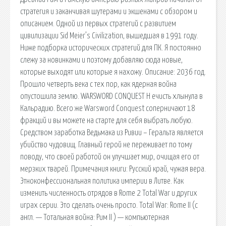
стратегия и заканчивая шутерами и экшенами с обзором и
описанием. Одной из первых стратегий с развитием
цивилизации Sid Meier’s Civilization, вышедшая в 1991 году.
Ниже подборка исторических стратегий для ПК. Я постоянно
слежу за новинками и поэтому добавляю сюда новые,
которые выходят или которые я нахожу. Описание: 2036 год.
Прошло четверть века с тех пор, как ядерная война
опустошила землю. WARSWORD CONQUEST Н ечисть хлынула в
Кальрадию. Всего же Warsword Conquest соперничают 18
фракций и вы можете на старте для себя выбрать любую.
Средством заработка Ведьмака из Ривии – Геральта является
убийство чудовищ. Главный герой не переживает по тому
поводу, что своей работой он улучшает мир, очищая его от
мерзких тварей. Примечания книги: Русский край, чужая вера.
Этноконфессиональная политика империи в Литве. Как
изменить численность отрядов в Rome 2 Total War и других
играх серии. Это сделать очень просто. Total War: Rome II (с
англ. — Тотальная война: Рим II ) — компьютерная