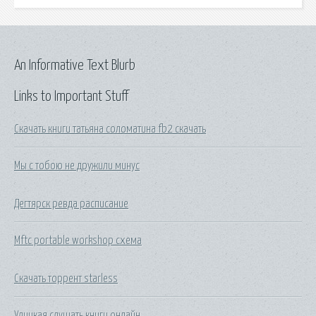
An Informative Text Blurb
Links to Important Stuff
Скачать книги татьяна соломатина fb2 скачать
Мы с тобою не дружили минус
Дегтярск ревда расписание
Mftc portable workshop схема
Скачать торрент starless
Улицкая слушать книги онлайн