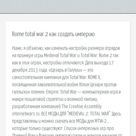
Rome total war 2 как создать империю
Ниже, я объясню, как изменить настройки размера отрядов
на примере игры Medieval Total War и Total War: Rome 2 так
как в этих играх, настройки отличаются. Дата выхода 17
декабря 2013 года. «Цезарь в Галлии» — это
самостоятельная кампания для Total War: ROME II,
посвященная завоевательной войне Юлия Цезаря против
галльских племен. Empire: Total War — компьютерная игра в
жанре пошаговой стратегии и военной тактики,
разработанная компанией The Creative Assembly.
internetwars.ru. ВСЕ МОДЫ ДЛЯ "MEDIEVAL-2: TOTAL WAR" Здесь
представлены и можно скачать все МОДы для MTW-2 ,
которые только существуют. Список интересных игр про
Древний Рим и Римскую империю разных жанров начиная от