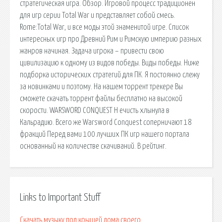
стратегическая игра. Обзор. Игровой процесс традиционен
для игр серии Total War и представляет собой смесь.
Rome:Total War, и все моды этой знаменитой игре. Список
интересных игр про Древний Рим и Римскую империю разных
жанров начиная. Задача игрока – привести свою
цивилизацию к одному из видов победы. Виды победы. Ниже
подборка исторических стратегий для ПК. Я постоянно слежу
за новинками и поэтому. На нашем торрент трекере Вы
сможете скачать торрент файлы бесплатно на высокой
скорости. WARSWORD CONQUEST Н ечисть хлынула в
Кальрадию. Всего же Warsword Conquest соперничают 18
фракций Перед вами 100 лучших ПК игр нашего портала
основанный на количестве скачиваний. В рейтинг.
Links to Important Stuff
Скачать музыку под крышей дома своего