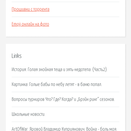
Прошивки с торрента
Emoji онлайн на фото
Links
История: Голая знойная теща и зять-недотепа. (Часть2).
Картинка: Голые бабы по небу летят - в баню попал.
Вопросы турниров Что? Где? Когда? и „Брэйн ринг“ сезонов.
Школьные новости.
ArtOfWar. Яровой Владимир Куприянович. Война - боль моя.