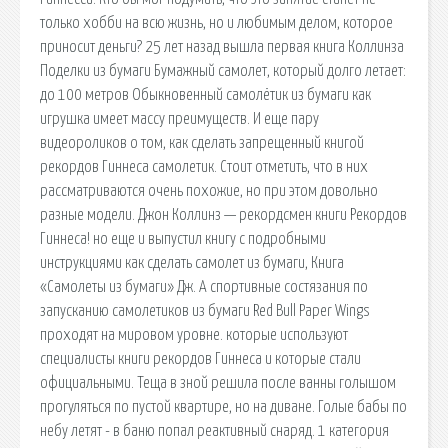
только хобби на всю жизнь, но и любимым делом, которое
приносит деньги? 25 лет назад вышла первая книга Коллинза
Поделки из бумаги Бумажный самолет, который долго летает:
до 100 метров Обыкновенный самолётик из бумаги как
игрушка имеет массу преимуществ. И еще пару
видеороликов о том, как сделать запрещенный книгой
рекордов Гиннеса самолетик. Стоит отметить, что в них
рассматриваются очень похожие, но при этом довольно
разные модели. Джон Коллинз — рекордсмен книги Рекордов
Гиннеса! но еще и выпустил книгу с подробными
инструкциями как сделать самолет из бумаги, Книга
«Самолеты из бумаги» Дж. А спортивные состязания по
запусканию самолетиков из бумаги Red Bull Paper Wings
проходят на мировом уровне. которые используют
специалисты книги рекордов Гиннеса и которые стали
официальными. Теща в зной решила после ванны голышом
прогуляться по пустой квартире, но на диване. Голые бабы по
небу летят - в баню попал реактивный снаряд. 1 категория