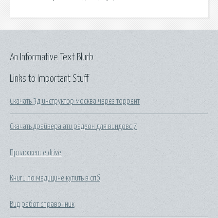
An Informative Text Blurb
Links to Important Stuff
Скачать 3д инструктор москва через торрент
Скачать драйвера ати радеон для виндовс 7
Приложение drive
Книги по медицине купить в спб
Вид работ справочник