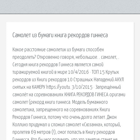
Самолет из бумаги книга рекордов гиннеса
Какое расстояние самолетик из бумаги способен
преодолеть? Откровенно говоря, небольшое. . самолет, .
Сегодня книга рекордов Гиннеса является самой
тиражируемой книгой в мире 10/4/2016 · ТОП 15 Крутых
рекордов из Книги рекордов 10 Страшных Нападений АКУЛ
снятых на КАМЕРУ https://youtu. 3/10/2015 · Запрещённый
самолёт на соревнованиях КНИГА РЕКОРДОВ ГИНЕСА оригами
самолет (рекорд книги гиннеса. Модель бумажного
самолетика, запрещенного на соревнованиях Книги
Рекордов Гиннеса, потому что очень долго летает. Джон
Коллинз придумал и сложил самолет «Сюзанна», который,
пролетев 69 метров (!), смог попасть в Книгу рекордов
Гиннесса. Кто бы мог подумать, что это занятие станет не