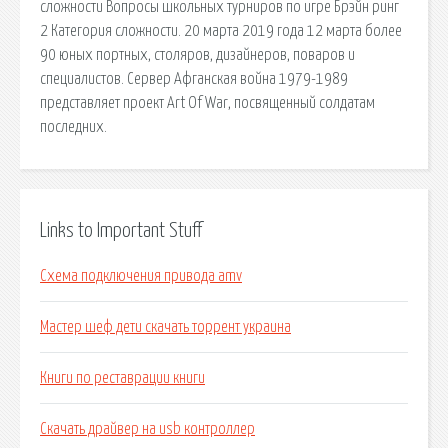
сложности Вопросы школьных турниров по игре Брэйн ринг
2 Категория сложности. 20 марта 2019 года 12 марта более
90 юных портных, столяров, дизайнеров, поваров и
специалистов. Сервер Афганская война 1979-1989
представляет проект Art Of War, посвященный солдатам
последних.
Links to Important Stuff
Схема подключения привода amv
Мастер шеф дети скачать торрент украина
Книги по реставрации книги
Скачать драйвер на usb контроллер