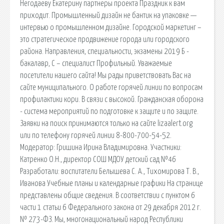
Негодаеву Екатерину партнеры проекта Праздник к вам
приходит. Промышленный дизайн не бантик на упаковке —
интервью о промышленном дизайне. Городской маркетинг –
это стратегическое продвижение города или городского
района. Направления, специальности, экзамены 2019 Б -
бакалавр, С – специалист Профильный. Уважаемые
посетители нашего сайта! Мы рады приветствовать Вас на
сайте муниципального. О работе горячей линии по вопросам
профилактики кори. В связи с высокой. Гражданская оборона
- система мероприятий по подготовке к защите и по защите.
Заявки на поиск принимаются только на сайте lizaalert.org
или по телефону горячей линии 8-800-700-54-52.
Модератор: Гришина Ирина Владимировна. Участники:
Катренко О.Н., директор СОШ МДОУ детский сад №46
Разработали: воспитатели Белышева С. А., Тихомирова Т. В.,
Иванова Учебные планы и календарные графики На странице
представлены общие сведения. В соответствии с пунктом 6
части 1 статьи 6 Федерального закона от 29 декабря 2012 г.
№ 273-ФЗ. Мы, многонациональный народ Республики