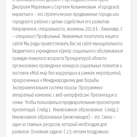
Дмитрием Мареевым и Сергеем Хельмяновым. «Городской
маркетинг» – это стратегическое продвижение города или
городского района с целью содействия его развитию.
Направления, специальности, экзамены 2019 Б - бакалавр, С
– специалист Профильный. Уважаемые посетители нашего
сайта! Мы рады приветствовать Вас на сайте муниципального
бюджетного учреждения «Центр социального обслуживания
граждан пожилого возраста Прокуратурой области
организовано проведение конкурса социальных плакатов и
листовок «Мой мир без коррупции» в рамках мероприятий,
приуроченных к Международному дню борьбы
Экспериментальная система поиска. Программно-
аппаратный комплекс с веб-интерфейсом. Презентация о
семье. Чтобы пользоваться предварительным просмотром
презентаций. Слайд 1. Инклюзивное образование. Слайд 2.
Инклюзивное образование (включающее) – это. Связи –
один из главных ресурсов, который необходим для
развития. Основная задача. С 15-летием поздравили