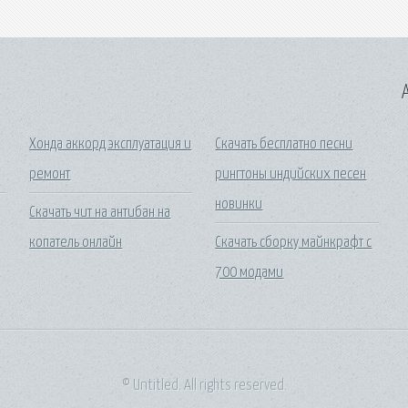
A
Хонда аккорд эксплуатация и
Скачать бесплатно песни
ремонт
рингтоны индийских песен
новинки
Скачать чит на антибан на
копатель онлайн
Скачать сборку майнкрафт с
700 модами
© Untitled. All rights reserved.