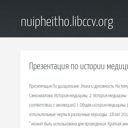
nuipheitho.libccv.org
Презентация по истории меди
Презентация По дисциплине: Этика и духовность. На тем
Самохвалова. История медицины. 2. История медицины –
соответствии с эволюцией. I. Общая история медицины 
отличительные черты в различные периоды;. 18 окт 20
" может быть использована для проведения. Краткая ан