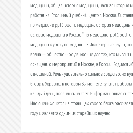
медицины, общая история медицины, частная история 
работника. Столичный учебный центр г. Москва. Дистан
по медицине pptCloud.ru медицина история медицины м
истории медицины в России." по медицине. pptCloud.ru
медицины к уроку по медицине. Инженерные науки, ин
волна — общественное движение для тех, кто мыслит 
оснащению мероприятий в Москве, в России. Родился 26
отношений. Речь - удивительно сильное средство, но н
Group в Украине, в котором Вы можете купить приборы
каждый день, появились на свет. Информационная систе
Мне очень хочется на страницах своего блога рассказа
году и является одним из старейших научно.