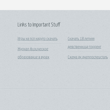
Links to Important Stuff
Игры на псп наруто скачать
Скачать 18 летняя
девственница торрент
Журнал физическое
образование в вузах
Схема дк днепроспецсталь