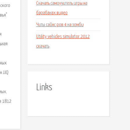
Скачать самоучитель игры на
нского
барабанах видео
вья"
Читы сайнс ров 4 на зомби
я
Utility vehicles simulator 2012
ьная
скачать
дных
н JJQ
Links
мых.
в 1812