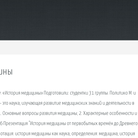
цины
у: «История медицины» Подготовили: студентки 31 группы. Политико М. и
 это наука, изучающая развитие медицинских знаний и деятельности в
1. Основные вопросы развития медицины; 2. Характерные особенности и
16 Презентация "История медицины от первобытных времён до Древнего
нотация: история медицины как наука, определения: медицина, история