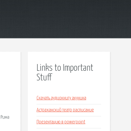
Links to Important
Stuff
Скачать аудиокнигу акунина
Астраханский театр расписание
 Рима
Презентацию в powerpoint