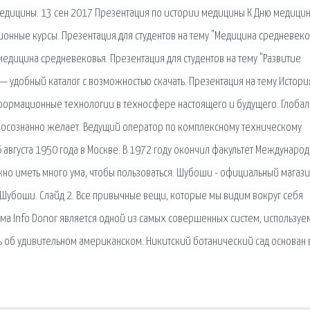
медицины. 13 сен 2017 Презентация по истории медицины К Дню медици
ционные курсы. Презентация для студентов на тему "Медицина средневеко
едицина средневековья. Презентация для студентов на тему "Развитие
 — удобный каталог с возможностью скачать. Презентация на тему Истори
формационные технологии в техносфере настоящего и будущего. Глобал
и осознанно желает. Ведущий оператор по комплексному техническому
 августа 1950 года в Москве. В 1972 году окончил факультет Междунаро
ужно иметь много ума, чтобы пользоваться. Шубоши - официальный магази
 Шубоши. Слайд 2. Все привычные вещи, которые мы видим вокруг себя
ма Info Donor является одной из самых совершенных систем, используе
ть об удивительном американском. Никитский ботанический сад основан 