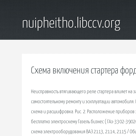
nuipheitho.libccv.org
Схема включения стартера форд
Неисправность втягивающего реле стартера влияет на за
самостоятельному ремонту и эскплуатации автомобиля. 
схема и расшифровка. Рис. 2. Расположение приборов 
бесплатно электросхему Газель бизнес ( ГАз-3302-39020
схема электрооборудования ВАЗ 2113, 2114, 2115 / Об