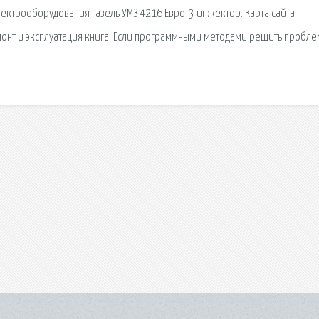
ектрооборудования Газель УМЗ 4216 Евро-3 инжектор. Карта сайта.
монт и эксплуатация книга. Если программными методами решить пробле