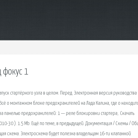
 фокус 1
пуск стартёрного узла в целом. Перед. Электронная версия руководства
Всё о монтажном блоке предохранителей на Лада Калина, где о находитс
за панелью предохранителей: 1 — реле блокировки стартера;. Скачать
10-30 ). 1.5 Mb. Ещё по теме, в предыдущей. Документация / Схемы / О
щая схема. Электросхема будет полезна владельцам 16-ти клапанной