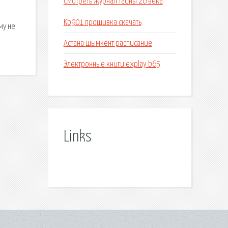
Смотреть журнал тайны 20 века
Kb901 прошивка скачать
му не
Астана шымкент расписание
Электронные книги explay b65
Links