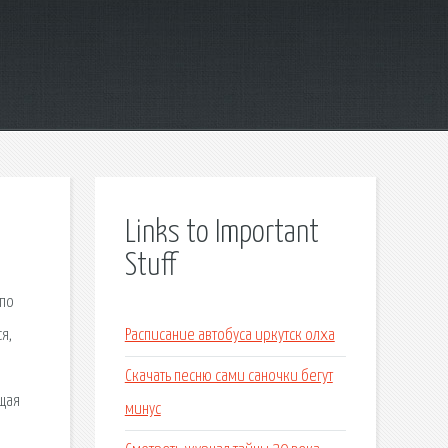
Links to Important
Stuff
 по
я,
Расписание автобуса иркутск олха
Скачать песню сами саночки бегут
бщая
минус