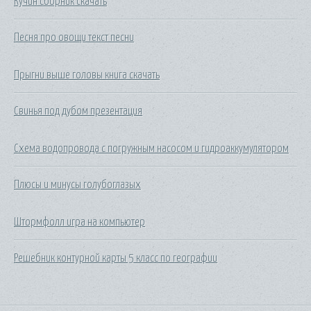
Кучин сборник скачать
Песня про овощи текст песни
Прыгни выше головы книга скачать
Свинья под дубом презентация
Схема водопровода с погружным насосом и гидроаккумулятором
Плюсы и минусы голубоглазых
Штормфолл игра на компьютер
Решебник контурной карты 5 класс по географии