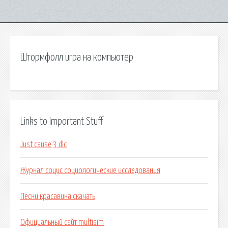
Штормфолл игра на компьютер
Links to Important Stuff
Just cause 3 dlc
Журнал социс социологические исследования
Песни красавина скачать
Официальный сайт multisim