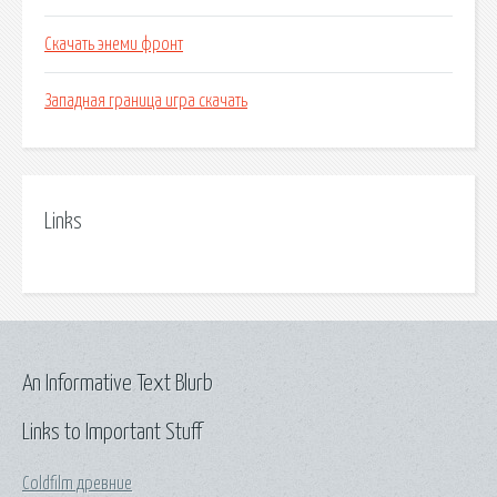
Скачать энеми фронт
Западная граница игра скачать
Links
An Informative Text Blurb
Links to Important Stuff
Coldfilm древние