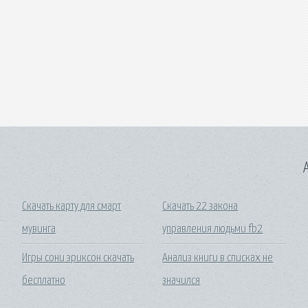
A
Скачать карту для смарт
Скачать 22 закона
мувинга
управления людьми fb2
Игры сони эриксон скачать
Анализ книги в списках не
бесплатно
значился