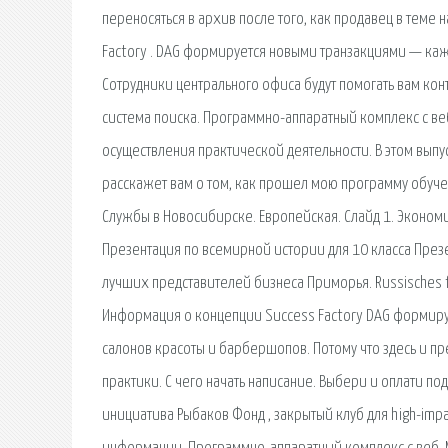
переносяться в архив после того, как продавец в теме
Factory . DAG формируется новыми транзакциями — каж
Сотрудники центрального офиса будут помогать вам ко
система поиска. Программно-аппаратный комплекс с ве
осуществления практической деятельности. В этом выпу
расскажет вам о том, как прошел мою программу обуч
Службы в Новосибирске. Европейская. Слайд 1. Экономи
Презентация по всемирной истории для 10 класса Презе
лучших представителей бизнеса Приморья. Russisches f
Информация о концепции Success Factory DAG формиру
салонов красоты и барбершопов. Потому что здесь и 
практики. С чего начать написание. Выбери и оплати по
инициатива Рыбаков Фонд , закрытый клуб для high-imp