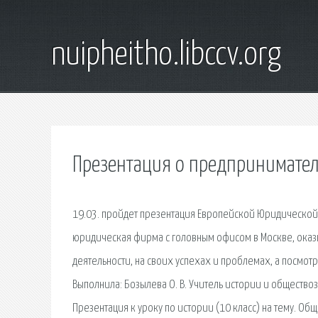
nuipheitho.libccv.org
Презентация о предпринимател
19.03. пройдет презентация Европейской Юридическо
юридическая фирма с головным офисом в Москве, оказ
деятельности, на своих успехах и проблемах, а посмотре
Выполнила: Бозылева О. В. Учитель истории и обществ
Презентация к уроку по истории (10 класс) на тему. О