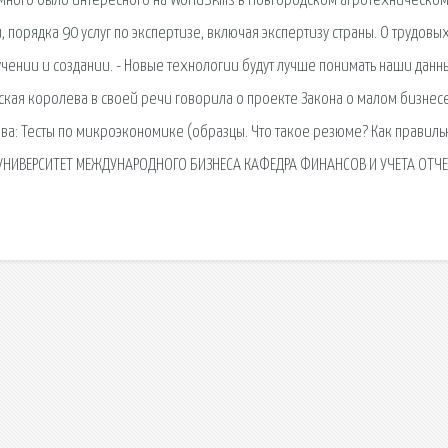
ного было интересного на WorldSkills в Новгородском агротехническо
, порядка 90 услуг по экспертизе, включая экспертизу страны. О трудовы
чении и создании. - Новые технологии будут лучше понимать наши данн
йская королева в своей речи говорила о проекте Закона о малом бизнесе
ава: Тесты по микроэкономике (образцы. Что такое резюме? Как правиль
к. УНИВЕРСИТЕТ МЕЖДУНАРОДНОГО БИЗНЕСА КАФЕДРА ФИНАНСОВ И УЧЕТА ОТЧЕ