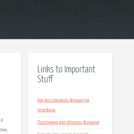
Links to Important
Stuff
Как восстановить флешку на
телефоне
са
Программа для обрезки фильмов
Темы