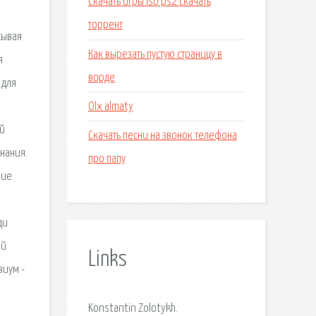
Скачать игры iso ps2 скачать
торрент
сывая
Как вырезать пустую страницу в
я
ворде
 для
Olx almaty
ой
Скачать песни на звонок телефона
нания.
про папу
ние
ди
ой
Links
виум -
Konstantin Zolotykh.