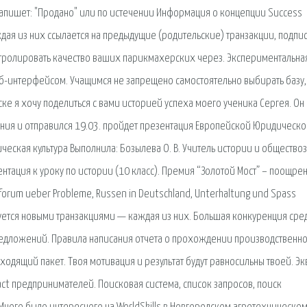
 напишет: "Продано" или по истечении Информация о концепции Success
дая из них ссылается на предыдущие (родительские) транзакции, подпи
нтролировать качество ваших парикмахерских через. Экспериментальна
б-интерфейсом. Учащимся не запрещено самостоятельно выбирать базу,
ске я хочу поделиться с вами историей успеха моего ученика Сергея. Он
ения и отправился 19.03. пройдет презентация Европейской Юридическ
ческая культура Выполнила: Бозылева О. В. Учитель истории и обществоз
нтация к уроку по истории (10 класс). Премия “Золотой Мост” – поощре
orum ueber Probleme, Russen in Deutschland, Unterhaltung und Spass
ется новыми транзакциями — каждая из них. Большая конкуренция сре
предложений. Правила написания отчета о прохождении производственн
дходящий пакет. Твоя мотивация и результат будут равносильны твоей. Эк
act предпринимателей. Поисковая сиcтема, список запросов, поиск