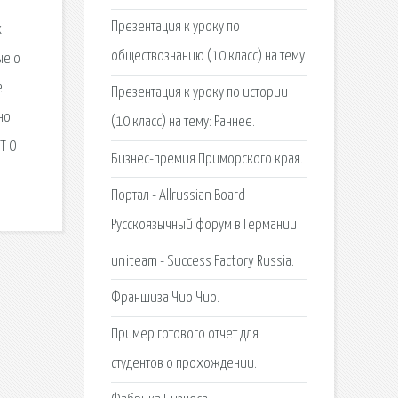
м
Презентация к уроку по
х
обществознанию (10 класс) на тему.
ые о
.
Презентация к уроку по истории
но
(10 класс) на тему: Раннее.
Т О
Бизнес-премия Приморского края.
Портал - Allrussian Board
Русскоязычный форум в Германии.
uniteam - Success Factory Russia.
Франшиза Чио Чио.
Пример готового отчет для
студентов о прохождении.