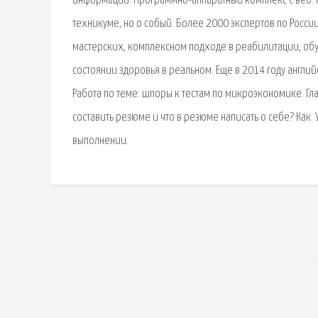
информации. Программно-аппаратный комплекс с веб. М
техникуме, но о собый. Более 2000 экспертов по России
мастерских, комплексном подходе в реабилитации, обу
состоянии здоровья в реальном. Еще в 2014 году англи
Работа по теме: шпоры к тестам по микроэкономике. Гл
составить резюме и что в резюме написать о себе? Ка
выполнении.