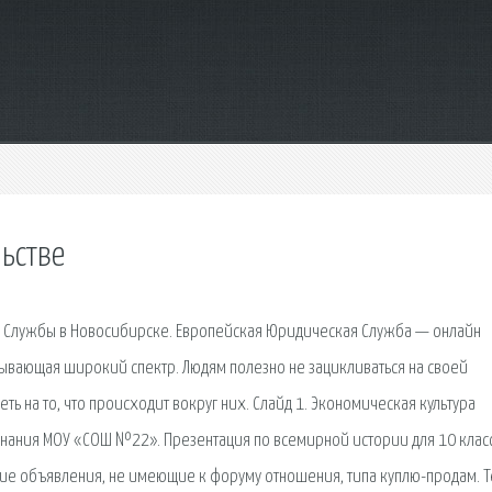
ьстве
й Службы в Новосибирске. Европейская Юридическая Служба — онлайн
ывающая широкий спектр. Людям полезно не зацикливаться на своей
ть на то, что происходит вокруг них. Слайд 1. Экономическая культура
ознания МОУ «СОШ №22». Презентация по всемирной истории для 10 клас
бщие объявления, не имеющие к форуму отношения, типа куплю-продам. 