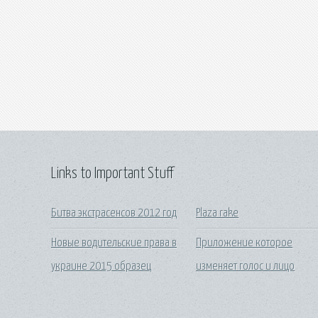
Links to Important Stuff
Битва экстрасенсов 2012 год
Plaza rake
Новые водительские права в
Приложение которое
украине 2015 образец
изменяет голос и лицо