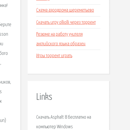
инка!
Схема аэродрома шереметьево
Скачать игру olliolli через торрент
берите
Резюме на работу учителя
csson
английского языка образец
ни
юбого
Игры торрент играть
,
ников,
s
Links
к
Скачать Asphalt 8 бесплатно на
Sun)
компьютер Windows