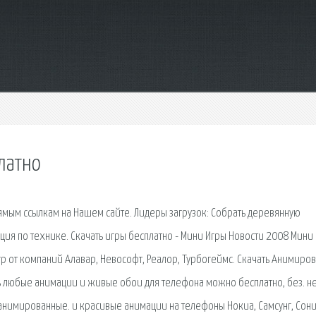
платно
рямым ссылкам на Нашем сайте. Лидеры загрузок: Собрать деревянную
кция по технике. Скачать игры бесплатно - Мини Игры Новости 2008 Мини 
гр от компаний Алавар, Невософт, Реалор, Турбогеймс. Скачать Анимиро
ть любые анимации и живые обои для телефона можно бесплатно, без. н
 анимированные. и красивые анимации на телефоны Нокиа, Самсунг, Сон