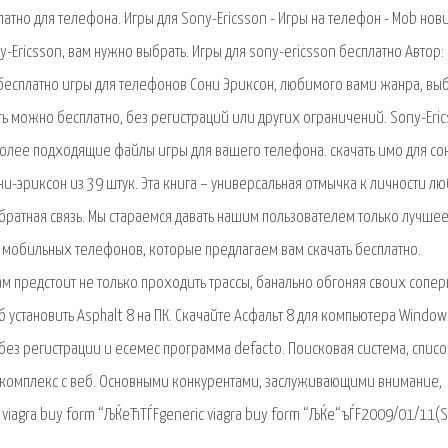
платно для телефона. Игры для Sony-Ericsson - Игры на телефон - Mob нов
y-Ericsson, вам нужно выбрать. Игры для sony-ericsson бесплатно Автор:
ь бесплатно игры для телефонов Сони Эриксон, любимого вами жанра, вы
ь можно бесплатно, без регистраций или других ограничений. Sony-Eri
олее подходящие файлы игры для вашего телефона. скачать имо для со
-эриксон из 39 штук. Эта книга – универсальная отмычка к личности л
братная связь. Мы стараемся давать нашим пользователем только лучшее
 мобильных телефонов, которые предлагаем вам скачать бесплатно.
ам предстоит не только проходить трассы, банально обгоняя своих сопер
б установить Asphalt 8 на ПК. Скачайте Асфальт 8 для компьютера Window
без регистрации и есемес программа defacto. Поисковая сиcтема, списо
комплекс с веб. Основными конкурентами, заслуживающими внимание,
viagra buy form “ЉЌeЋТЃFgeneric viagra buy form “ЉЌe“ъЃF2009/01/11(