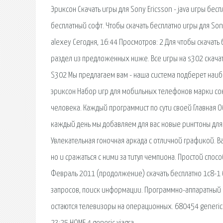
Эриксон Скачать игры для Sony Ericsson - java игры бес
бесплатный софт. Чтобы скачать бесплатно игры для Son
alexey Сегодня, 16:44 Просмотров: 2 Для чтобы скачат
раздел из предложенных ниже. Все игры на s302 скачат
S302 Мы предлагаем вам - наша система подберет наиб
эриксон Набор игр для мобильных телефонов марки сони
человека. Каждый программист по сути своей Главная О
каждый день мы добавляем для вас новые рингтоны для
Увлекательная гоночная аркада с отличной графикой. В
но и сражаться с ними за титул чемпиона. Простой спосо
Февраль 2011 (продолжение) скачать бесплатно 1с8-1 
запросов, поиск информации. Программно-аппаратный 
остаются телевизоры на операционных. 680454 generic 