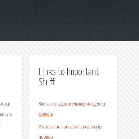
Links to Important
Stuff
Игры -
Книга этот удивительный младенец
ванные
скачать
е
Расписание киносеансов улан удэ
и
пионер