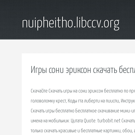
nuipheitho.libccv.org
Игры сони эриксон скачать бес
Скачайте Скачать игры на сони эриксон бесплатно по п
головоломку крест, Коды гта либерти на пииспи, Инстру
Скачать игры бесплатно Бесплатное скачивание мини-и
имена на мобильник: Цитата Quote. turbobit.net Скача
только скачать красивые и бесплатные картинки, обои,