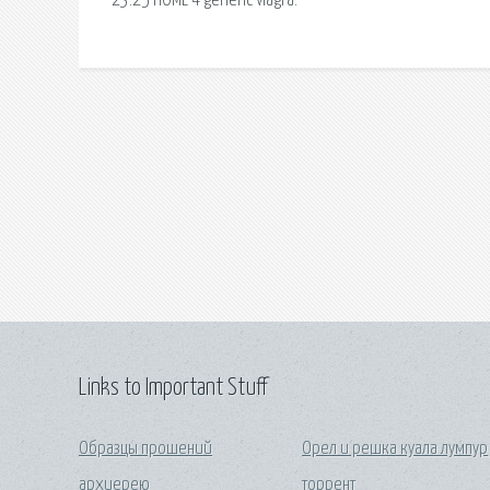
23:25 HOME 4 generic viagra.
Links to Important Stuff
Образцы прошений
Орел и решка куала лумпур
архиерею
торрент