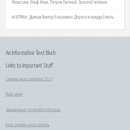
/Классика: Ильф Илья, Петров Евгений. Золотой теленок.
ArtOfWar. Дьяков Виктор Елисеевич. Дорога в никуда (часть.
An Informative Text Blurb
Links to Important Stuff
Скачать мод сталкера 2015
Вайз анна
Заключение терапевта образец
Бокс онлайн игра скачать