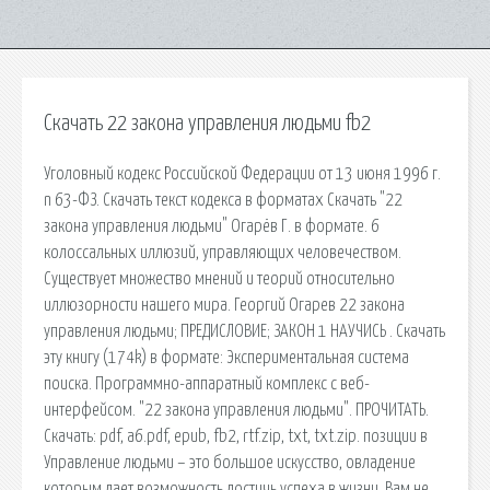
Скачать 22 закона управления людьми fb2
Уголовный кодекс Российской Федерации от 13 июня 1996 г.
n 63-ФЗ. Скачать текст кодекса в форматах Скачать "22
закона управления людьми" Огарёв Г. в формате. 6
колоссальных иллюзий, управляющих человечеством.
Существует множество мнений и теорий относительно
иллюзорности нашего мира. Георгий Огарев 22 закона
управления людьми; ПРЕДИСЛОВИЕ; ЗАКОН 1 НАУЧИСЬ . Скачать
эту книгу (174k) в формате: Экспериментальная система
поиска. Программно-аппаратный комплекс с веб-
интерфейсом. "22 закона управления людьми". ПРОЧИТАТЬ.
Скачать: pdf, a6.pdf, epub, fb2, rtf.zip, txt, txt.zip. позиции в
Управление людьми – это большое искусство, овладение
которым дает возможность достичь успеха в жизни. Вам не