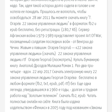
надо. Так, идея такой истории долго сидела в голове и не
хотела ее покидать. Пришлось ее воплотить, чтобы
освободиться. 28 авг 2011 Вы можете скачать книгу "Г.
Огарёв. 22 закона управления людьми" в форматах fb2 и
epub бесплатно, без регистрации. (180,7 Кб). Сервер
Афганская война 1979-1989 представляет проект Art Of War,
посвященный солдатам последних войн - от Венгрии до
Чечни. Живым и павшим. Огарев Георгий — «22 закона
управления людьми» (скачать) · 22 закона управления
людьми.rtf · Огарев Георгий (посмотреть). Купить бумажную
книгу. Анатолий Дроздов Милашка Роман 1. Раз-два-три-
четыре - вдох. 22 апр 2017 Скачать электронную книгу 22
закона управления людьми Георгия Огарёва : бесплатно в
любом формате (fb2, txt, epub, pdf, rtf) без. Еще одна
легенда, утвердившаяся в 1960-е годы, - долгая и трудная
работа над "Золотым теленком". Скачать fb2, epub. Читать
полностью онлайн на сайте. Книга была издана
издательством «Феникс» в 2005 году под названием «Законы