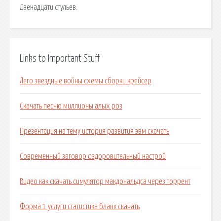
Двенадцати стульев.
Links to Important Stuff
Лего звездные войны схемы сборки крейсер
Скачать песню миллионы алых роз
Презентация на тему история развития эвм скачать
Современный заговор оздоровительный настрой
Видео как скачать симулятор макдональдса через торрент
Форма 1 услуги статистика бланк скачать