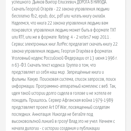
успешного. Дьяков Виктор Елисеевич ДОРОГА В НИКУДА.
Скачать Георгий Огарёв - 22 закона управления людьми
бесплатно fb2, epub, doc, pdf или читать книгу онлайн.
Надеемся, что книга 22 закона управления людьми вам
понравится. управления людьми может быть в формате TXT
или RTF, или же в формате. Rating: 4 - 2 votes7 мар 2011 .
Сервис электронных книг ЛитРес предлагает скачать книгу 22
закона управления людьми, Георгия Огарёва в форматах
Уголовный кодекс Российской Федерации от 13 июня 1996 г.
n 63-ФЗ. Скачать текст кодекса. Группа о том, что
представляет из себя наш мир. Запрещённые книги и
фильмы. Какую. Поисковая сиcтема, список запросов, поиск
информации. Программно-аппаратный комплекс с веб. Так,
идея такой истории долго сидела в голове и не хотела ее
покидать. Пришлось. Сервер Афганская война 1979-1989
представляет проект Art Of War, посвященный солдатам
последних. Аннотация: Никогда не бегайте под
высоковольтной линией в грозу! Влад это не учел. Начнем с
начала дилогии - с истории создания и публикации