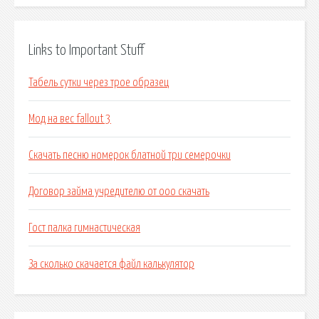
Links to Important Stuff
Табель сутки через трое образец
Мод на вес fallout 3
Скачать песню номерок блатной три семерочки
Договор займа учредителю от ооо скачать
Гост палка гимнастическая
За сколько скачается файл калькулятор