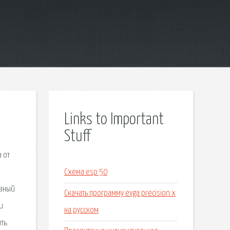
Links to Important
Stuff
 от
Схема esp 50
авный
Скачать программу evga precision x
и
на русском
ть.