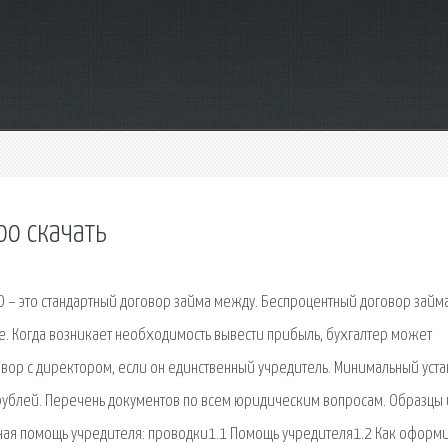
оо скачать
О – это стандартный договор займа между. Беспроцентный договор займа
е. Когда возникает необходимость вывести прибыль, бухгалтер может
овор с директором, если он единственный учредитель. Минимальный уст
 рублей. Перечень документов по всем юридическим вопросам. Образцы 
ая помощь учредителя: проводки1.1 Помощь учредителя1.2 Как оформи