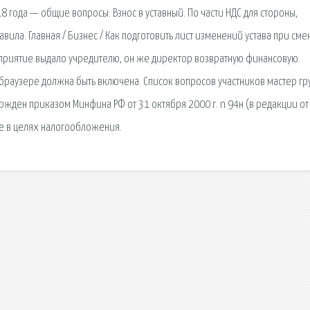
 года — общие вопросы. Взнос в уставный. По части НДС для стороны,
ла. Главная / Бизнес / Как подготовить лист изменений устава при сме
приятие выдало учредителю, он же директор возвратную финансовую.
 браузере должна быть включена. Список вопросов участников мастер гр
вержден приказом Минфина РФ от 31 октября 2000 г. n 94н (в редакции от
ые в целях налогообложения.