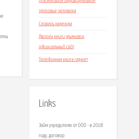
Презентация индивидуальное
здоровье человека
не
Словарь надежда
Дворец книги ульяновск
уппы
официальный сайт
Телефонная книга гаджет
Links
Займ учредителю от ООО - в 2018
году, договор.