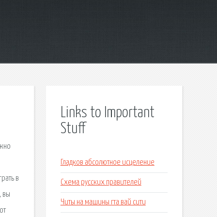
Links to Important
Stuff
ожно
Гладков абсолютное исцеление
рать в
Схема русских правителей
, вы
Читы на машины гта вай сити
от