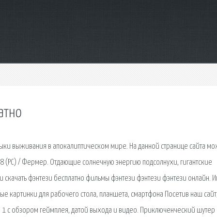
атно
выки выживания в апокалиптическом мире. На данной странице сайта м
018 (PC) / Фермер. Отдающие солнечную энергию подсолнухи, гигантские
 скачать фэнтези бесплатно фильмы фэнтези фэнтези фэнтези онлайн. Иг
ые картинки для рабочего стола, планшета, смартфона Посетив наш сайт
 1 с обзором геймплея, датой выхода и видео. Приключенческий шутер 