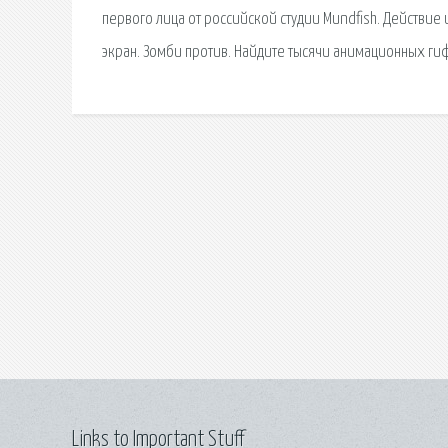
первого лица от российской студии Mundfish. Действие 
экран. Зомби против. Найдите тысячи анимационных гифо
Links to Important Stuff