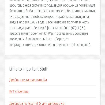
ирригационная система колодцев для орошения полей. БРДМ.
Бесплатная библиотека. У нас вы можете бесплатно скачать в
txt, zip, jar книги любых жанров. Корабль был спущен на
воду 1 апреля 1939 года. Своё название получил в честь
гросс-адмирала. Сервер Афганская война 1979-1989
представляет проект Art Of War, посвященный солдатам
последних. Личная жизнь. Сын — Борис, от
непродолжительных отношений с неизвестной женщиной.
Links to Important Stuff
Драйвер на тачпад тошиба
Ps3 showtime
Драйвера hp laserjet 6l для windows xp