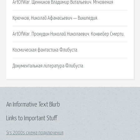
ArtOfWar. Щенников Владимир Витальевич. Мгновения
Крючков, Николай Афанасьевич — Википедия.
ArtOfWar. Прокудин Николай Николаевич. Конвейер Смерти.
Космическая фантастика Флибуста.
Документальная литература Флибуста.
An Informative Text Blurb
Links to Important Stuff
Srs 2000s схема подключения