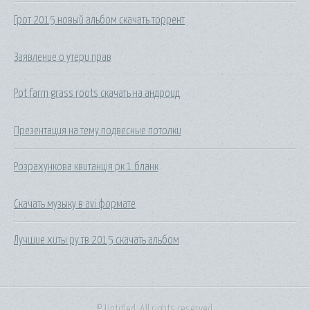
Грот 2015 новый альбом скачать торрент
Заявление о утери прав
Pot farm grass roots скачать на андроид
Презентация на тему подвесные потолки
Розрахункова квитанція рк 1 бланк
Скачать музыку в avi формате
Лучшие хиты ру тв 2015 скачать альбом
© Untitled. All rights reserved.