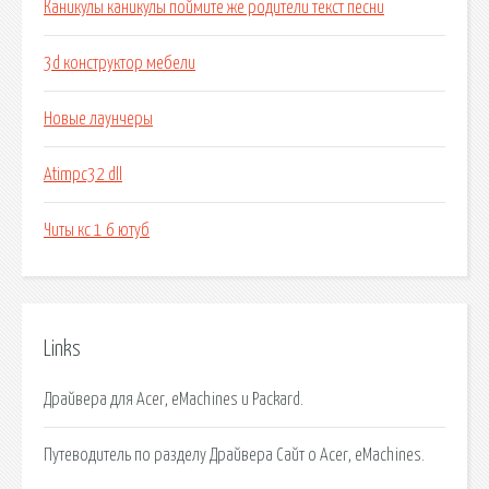
Каникулы каникулы поймите же родители текст песни
3d конструктор мебели
Новые лаунчеры
Atimpc32 dll
Читы кс 1 6 ютуб
Links
Драйвера для Acer, eMachines и Packard.
Путеводитель по разделу Драйвера Сайт о Acer, eMachines.