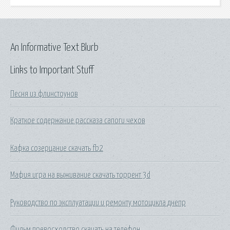
An Informative Text Blurb
Links to Important Stuff
Песня из флинстоунов
Краткое содержание рассказа сапоги чехов
Кафка созерцание скачать fb2
Мафия игра на выживание скачать торрент 3d
Руководство по эксплуатации и ремонту мотоцикла днепр
Фильм превосходство скачать на телефон