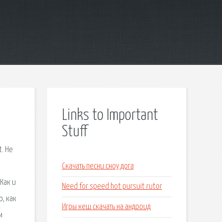
Links to Important
Stuff
t. Не
Скачать песни сноу дога
Как и
Need for speed hot pursuit rutor
о, как
Игры кеш скачать на андроид
м