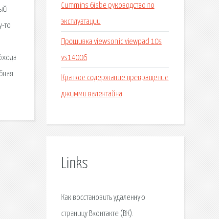
Cummins 6isbe руководство по
мый
эксплуатации
у-то
Прошивка viewsonic viewpad 10s
vs14006
обхода
обная
Краткое содержание превращение
джимми валентайна
Links
Как восстановить удаленную
страницу Вконтакте (ВК).