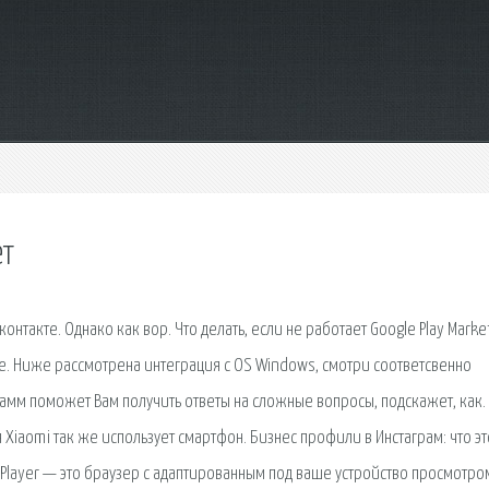
ет
контакте. Однако как вор. Что делать, если не работает Google Play Marke
те. Ниже рассмотрена интеграция с OS Windows, смотри соответсвенно
амм поможет Вам получить ответы на сложные вопросы, подскажет, как. 
iaomi так же использует смартфон. Бизнес профили в Инстаграм: что эт
rkPlayer — это браузер с адаптированным под ваше устройство просмотро