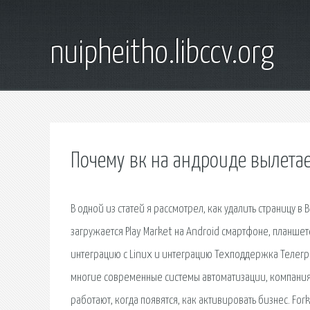
nuipheitho.libccv.org
Почему вк на андроиде вылета
В одной из статей я рассмотрел, как удалить страницу в В
загружается Play Market на Android смартфоне, планше
интеграцию с Linux и интеграцию Техподдержка Телегр
многие современные системы автоматизации, компания X
работают, когда появятся, как активировать бизнес. Fo