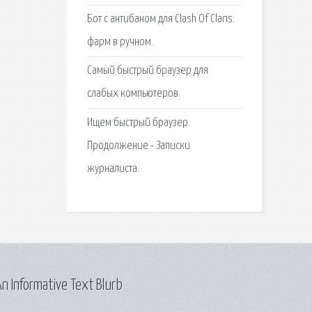
Бот с антибаном для Clash Of Clans:
фарм в ручном.
Самый быстрый браузер для
слабых компьютеров.
Ищем быстрый браузер.
Продолжение - Записки
журналиста.
n Informative Text Blurb