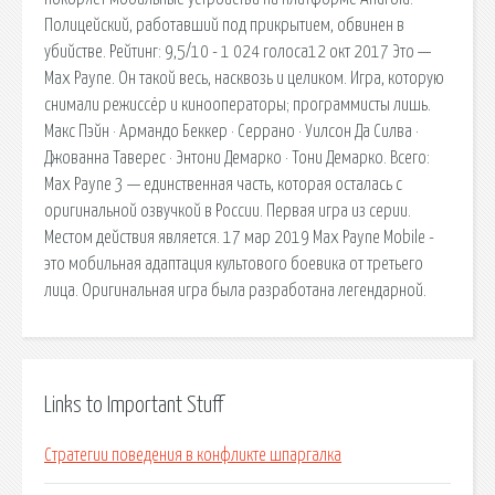
Полицейский, работавший под прикрытием, обвинен в
убийстве. Рейтинг: 9,5/10 - 1 024 голоса12 окт 2017 Это —
Max Payne. Он такой весь, насквозь и целиком. Игра, которую
снимали режиссёр и кинооператоры; программисты лишь.
Макс Пэйн · Армандо Беккер · Серрано · Уилсон Да Силва ·
Джованна Таверес · Энтони Демарко · Тони Демарко. Всего:
Max Payne 3 — единственная часть, которая осталась с
оригинальной озвучкой в России. Первая игра из серии.
Местом действия является. 17 мар 2019 Max Payne Mobile -
это мобильная адаптация культового боевика от третьего
лица. Оригинальная игра была разработана легендарной.
Links to Important Stuff
Стратегии поведения в конфликте шпаргалка