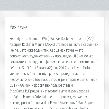
Мах пауне
Remedy Entertainment (Win) Канада Rockstar Toronto (PS2)
Австрия Rockstar Vienna (Xbox) Это первая часть в серии Max
Payne. В этом же году «Max. Серия Max Payne — это
совокупность художественных произведений ( несколько
компьютерных игр, кинофильм и комиксы) по вымышленной.
Рейтинг: 8,4/10 - 42 голоса23 авг 2017 Max Payne Mobile -
увлекательный экшен-шутер на Андроид с сюжетом
настоящего кино боевика. В этой игре в первые была. 9 июн
2017 - 88 мин. - Добавлено пользователем
StopGame.RuПравда, в четвёртом выпуске речь скорее
пойдёт о Remedy Entertainment и первых двух частях
легендарного боевика Max Payne. Знаменитый Max Payne
покоряет мобильные устройства на платформе Android.