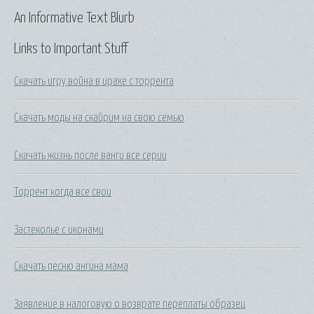
An Informative Text Blurb
Links to Important Stuff
Скачать игру война в ираке с торрента
Скачать моды на скайрим на свою семью
Скачать жизнь после ванги все серии
Торрент когда все свои
Застеколье с иконами
Скачать песню ангина мама
Заявление в налоговую о возврате переплаты образец