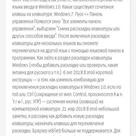
языка ввода в Windows 10. Какие существуют сочетания
клавиш на клавиатуре. Windows 7. Пуск => Панель
управления Появится окно "Все элементы панели
управления", выбираем "Смена расскладки клавиатуры или
других способов ввода". После включения раскладок
клавиатуры для нескольких языков вы сможете
переключаться на другой язык с помощью языковой панели в
программах. Как зайти в раздел раскладок клавиатуры
Windows (чтобы добавить раскладку или проверить, какая
активна для русского и т.п.). 6 окт 2018 В этой короткой
инструкции — о том, как изменить комбинацию для
переключения раскладки клавиатуры в Windows 10, если по
той или. Ctrl (сокращение от англ. Control, произносится k ə n
't r ο l , рус. УПР) — системная кнопка (клавиша) на
компьютерной клавиатуре. 21 мар 2018 В этой небольшой
заметки, я расскажу как добавить новую раскладку
клавиатуры, назначать клавиши для переключение
раскладки. Браузер ie8/ie9 больше не поддерживается. Для