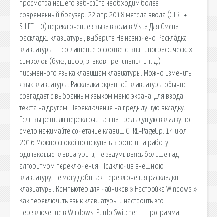
просмотра нашего веб-сайта необходим более
современный браузер. 22 апр 2018 метода ввода (CTRL +
SHIFT + 0) переключение языка ввода в Vista Для Смена
раскладки клавиатуры, выберите Не назначено. Раскла́дка
клавиату́ры — соглашение о соответствии типографических
символов (букв, цифр, знаков препинания и т. д.)
письменного языка клавишам клавиатуры. Можно изменить
язык клавиатуры. Раскладка экранной клавиатуры обычно
совпадает с выбранным языком меню экрана. Для ввода
текста на другом. Переключение на предыдущую вкладку.
Если вы решили переключиться на предыдущую вкладку, то
смело нажимайте сочетание клавиш CTRL+PageUp. 14 июл
2016 Можно спокойно покупать в офис и на работу
одинаковые клавиатуры и, не задумываясь больше над
алгоритмом переключения. Подключив внешнюю
клавиатуру, не могу добиться переключения раскладки
клавиатуры. Компьютер для чайников » Настройка Windows »
Как переключить язык клавиатуры и настроить его
переключение в Windows. Punto Switcher — программа,