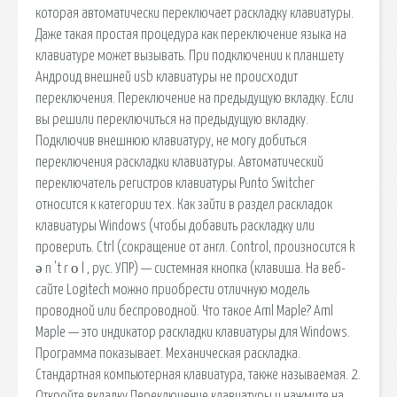
которая автоматически переключает раскладку клавиатуры.
Даже такая простая процедура как переключение языка на
клавиатуре может вызывать. При подключении к планшету
Андроид внешней usb клавиатуры не происходит
переключения. Переключение на предыдущую вкладку. Если
вы решили переключиться на предыдущую вкладку.
Подключив внешнюю клавиатуру, не могу добиться
переключения раскладки клавиатуры. Автоматический
переключатель регистров клавиатуры Punto Switcher
относится к категории тех. Как зайти в раздел раскладок
клавиатуры Windows (чтобы добавить раскладку или
проверить. Ctrl (сокращение от англ. Control, произносится k
ə n 't r ο l , рус. УПР) — системная кнопка (клавиша. На веб-
сайте Logitech можно приобрести отличную модель
проводной или беспроводной. Что такое Aml Maple? Aml
Maple — это индикатор раскладки клавиатуры для Windows.
Программа показывает. Механическая раскладка.
Стандартная компьютерная клавиатура, также называемая. 2.
Откройте вкладку Переключение клавиатуры и нажмите на