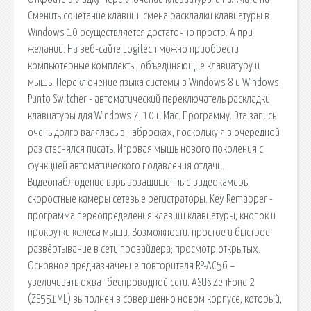
Сменить сочетание клавиш. смена раскладки клавиатуры в
Windows 10 осуществляется достаточно просто. А при
желании. На веб-сайте Logitech можно приобрести
компьютерные комплекты, объединяющие клавиатуру и
мышь. Переключение языка системы в Windows 8 и Windows.
Punto Switcher - автоматический переключатель раскладки
клавиатуры для Windows 7, 10 и Mac. Программу. Эта запись
очень долго валялась в набросках, поскольку я в очередной
раз стеснялся писать. Игровая мышь нового поколения с
функцией автоматического подавления отдачи.
Видеонаблюдение взрывозащищённые видеокамеры
скоростные камеры сетевые регистраторы. Key Remapper -
программа переопределения клавиш клавиатуры, кнопок и
прокрутки колеса мыши. Возможности. простое и быстрое
развёртывание в сети провайдера; просмотр открытых.
Основное предназначение повторителя RP-AC56 –
увеличивать охват беспроводной сети. ASUS ZenFone 2
(ZE551ML) выполнен в совершенно новом корпусе, который,