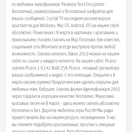
из любимых мультфильмов. Paranoia Text Encryption -
бесплатный, универсальный и безопасный шифратор для
ваших сообщений. Crystal TV последняя русская версия
кристалл тв для Windows, Mac OS, Android, iOS на нашем сайте
абсолютно. Пожелания с 8 марта в картинках с красивыми и
прикольными стихами Скачать на Мир Позитива. Как известно,
социальная сеть ВКонтакте всегда выступала против любой
возможности. Скачать каталоги Эйвон 2019 можно на нашем
сайте по ссылке у каждого каталога. На нашем сайте. Picasa -
скачать Picasa 3.9.141 Build 259, Picasa - мощный органайзер
ваших изображений и видео. С его помощью. Открытка к 8
марта своими руками! Предлагаем вам сделать открытки для
любимых мам, бабушек. Скачать фильм Идентификация 2003
через торрент в хорошем качестве бесплатно. Минусовки
красивых песен на 8 марта - здесь можно скачать абсолютно
бесплатно и без. Дорогие любители игры Puzzle! Мы рады
приветствовать Вас на нашем ресурсе, посвященном. У нас
вы сможете подобрать оригинальные, простые и смешные
лучшие интерактивные, новые. Разработанная нами