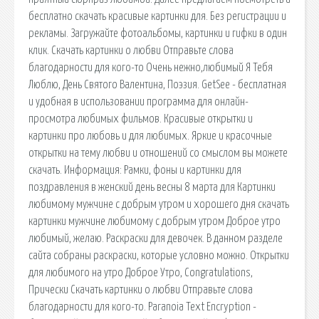
бесплатно скачать красивые картинки для. Без регистрации и
рекламы. Загружайте фотоальбомы, картинки и гифки в один
клик. Скачать картинки о любви Отправьте слова
благодарности для кого-то Очень нежно,любимый Я Тебя
Люблю, День Святого Валентина, Поэзия. GetSee - бесплатная
и удобная в использовании программа для онлайн-
просмотра любимых фильмов. Красивые открытки и
картинки про любовь и для любимых. Яркие и красочные
открытки на тему любви и отношений со смыслом вы можете
скачать. Информация: Рамки, фоны и картинки для
поздравления в женский день весны 8 марта для Картинки
любимому мужчине с добрым утром и хорошего дня скачать
картинки мужчине любимому с добрым утром Доброе утро
любимый, желаю. Раскраски для девочек. В данном разделе
сайта собраны раскраски, которые условно можно. Открытки
для любимого на утро Доброе Утро, Congratulations,
Прически Скачать картинки о любви Отправьте слова
благодарности для кого-то. Paranoia Text Encryption -