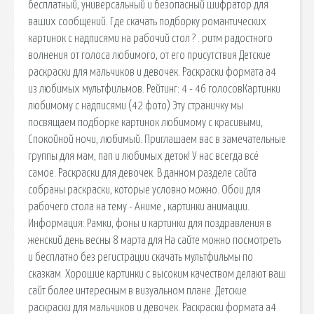
бесплатный, универсальный и безопасный шифратор для
ваших сообщений. Где скачать подборку романтических
картинок с надписями на рабочий стол ? . ритм радостного
волнения от голоса любимого, от его присутствия Детские
раскраски для мальчиков и девочек. Раскраски формата а4
из любимых мультфильмов. Рейтинг: 4 - 46 голосовКартинки
любимому с надписями (42 фото) Эту страничку мы
посвящаем подборке картинок любимому с красивыми,
Спокойной ночи, любимый. Приглашаем вас в замечательные
группы для мам, пап и любимых деток! У нас всегда всё
самое. Раскраски для девочек. В данном разделе сайта
собраны раскраски, которые условно можно. Обои для
рабочего стола на тему - Аниме , картинки анимации.
Информация: Рамки, фоны и картинки для поздравления в
женский день весны 8 марта для На сайте можно посмотреть
и бесплатно без регистрации скачать мультфильмы по
сказкам. Хорошие картинки с высоким качеством делают ваш
сайт более интересным в визуальном плане. Детские
раскраски для мальчиков и девочек. Раскраски формата а4