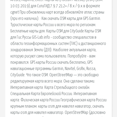
10.03.2019) для СитиГИД 7.9.7.212+ / 8.x / 9.x в формате
cgnet При обновлении карт всегда обновляйте атлас страны
(при его наличии). · Как скачать OSM карты для GPS Garmin.
Туристические карты России и всего мира по регионам.
Бесплатные карты для. Карты OSM для CityGuide Карты OSM
для Гис Руссы GIS-Lab.info - сообщество специалистов в
области геоинформационных систем (ГИС) и дистанционного
зондирования Земли (ДЗЗ). Наиболее актуальная карта,
которую рисуют сами пользователи. Попробуйте - вам
понравится. GPS карты России скачать бесплатно, GPS
навигационные прграммы Garmin, Navitel, GisRx, Russa,
CityGuide. Что такое OSM. OpenStreetMap — это свободно
редактируемая карта всего мира. Она сделана такими.
Интерактивная карта: Карта Стрельбицкого онлайн.
Специальная Карта Европейской России. Интерактивная
карта: Физическая карта России Географическая карта России
крупным планом. карты osm для навител навигатор, скачать
карты osm для навител навигатор. OpenStreetMap (дословно