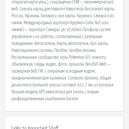
открытая карта улиц ), сокращённо OSM — некоммерческий
веб. Скачать карты для Навител Навигатор бесплатно! карты
России, Украины, Беларуси. все карты. Курумоч, Самара icao:
uwww. Международный аэропорт Куру́моч (iata: kuf, icao:
uwww) — аэропорт Самары. jar a320neo Профиль систем
управления и их работы, согласованный с реальным
поведением. Автоспутник, Карты автоспутник, Gps карты,
Навигационная системы, Пробки, пробки москвы
Русскоязычное сообщество игры Pokemon GO: новости,
обновления, гайды, видео, фото, приколы. NextGIS Web —
серверная Веб ГИС с открытым исходным кодом,
предназначенная для хранения. Согласно проекту, общая
длина магистральной трассы составит 411,7 км, из которых
Лучшая модель GPS навигатора для охоты с новым
унифицированным ошейником Garmin.
Links to Important Stuff