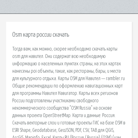
Osm карта россии скачать
Тогда вам, как можно, скорее необходимо скачать карты
osm для навител. Они содержат всю необходимую
информацию о населенных пунктах страны, на этих картах
нанесены poi объекты, такие, как рестораны, бары, и места
для культурного отдыха. Карты OSM для Навител — rambler.ru
Общие рекомендации по оформлению навигационных карт
для программы Навител Навигатор. Карты всех регионов
России подготовлены участниками свободного
некоммерческого сообщества "OSM Russia" на основе
данных проекта OpenStreetMap. Карта и данные: Россия.
Cкачать векторные слои и готовые проекты ГИС на базе OSM в
ESRI Shape, Geodatabase, GeoJSON, PDF, CSV, TAB для QGIS,
ArcGIS, Mapinfo, Excel. Карты RU (Россия / Russia) (OSM) (изм.