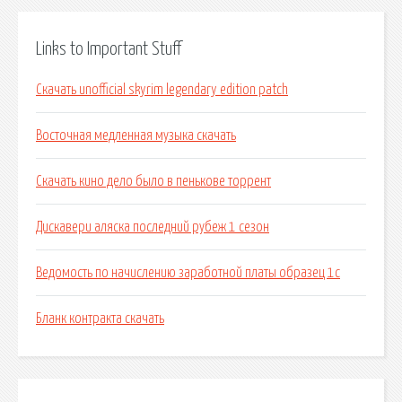
Links to Important Stuff
Скачать unofficial skyrim legendary edition patch
Восточная медленная музыка скачать
Скачать кино дело было в пенькове торрент
Дискавери аляска последний рубеж 1 сезон
Ведомость по начислению заработной платы образец 1с
Бланк контракта скачать