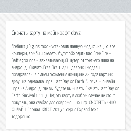
Скачать карту на майнкрафт dayz
Stefinus 3D guns mod - установив данную модификацию все
криперы, зомби и скелеты будут обходить вас. Free Fire –
Battlegrounds – захватывающий шутер от третьего лица на
андроид,. Скачать Free Fire 1.27.0. девочки модели
поздравления с днем рождения женщине 22 года картинки
девушка одевалка игра. Last Day on Earth: Survival – онлайн
игра на Андроид, где вы будете выживать. Скачать Last Day on
Earth: Survival 1.11.9. Нет, эту карту в любом случае не стоит
покупать, она слабая для современных игр. СМОТРЕТЬ КИНО
ОНЛАЙН! Сериал: КВЕСТ 2015 1 серия Expand text…
тодоренко.