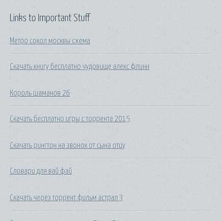
Links to Important Stuff
Метро сокол москвы схема
Скачать книгу бесплатно чудовище алекс флинн
Король шаманов 26
Скачать бесплатно игры с торрента 2015
Скачать рингтон на звонок от сына отцу
Словари для вай фай
Скачать через торрент фильм астрал 3