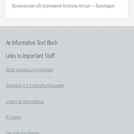
Хроническая обструктивная болезнь лёгких — Википедия.
An Informative Text Blurb
Links to Important Stuff
Blade скачать игру торрент
Андроид 4 4 2 скачать прошивку
1xwin не запускается
М схема
Dw com top thema