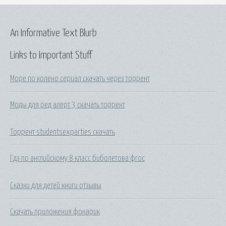
An Informative Text Blurb
Links to Important Stuff
Море по колено сериал скачать через торрент
Моды для ред алерт 3 скачать торрент
Торрент studentsexparties скачать
Гдз по английскому 8 класс биболетова фгос
Сказки для детей книги отзывы
Скачать приложения фонарик