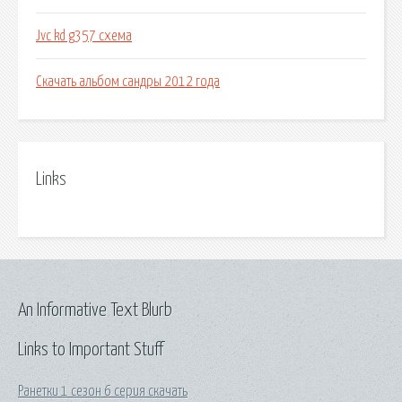
Jvc kd g357 схема
Скачать альбом сандры 2012 года
Links
An Informative Text Blurb
Links to Important Stuff
Ранетки 1 сезон 6 серия скачать