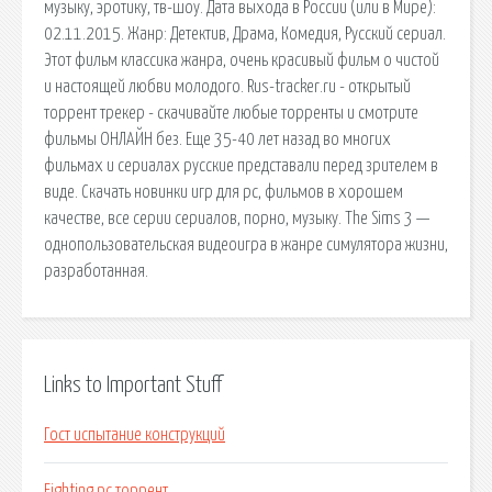
музыку, эротику, тв-шоу. Дата выхода в России (или в Мире):
02.11.2015. Жанр: Детектив, Драма, Комедия, Русский сериал.
Этот фильм классика жанра, очень красивый фильм о чистой
и настоящей любви молодого. Rus-tracker.ru - открытый
торрент трекер - скачивайте любые торренты и смотрите
фильмы ОНЛАЙН без. Еще 35-40 лет назад во многих
фильмах и сериалах русские представали перед зрителем в
виде. Скачать новинки игр для pc, фильмов в хорошем
качестве, все серии сериалов, порно, музыку. The Sims 3 —
однопользовательская видеоигра в жанре симулятора жизни,
разработанная.
Links to Important Stuff
Гост испытание конструкций
Fighting pc торрент