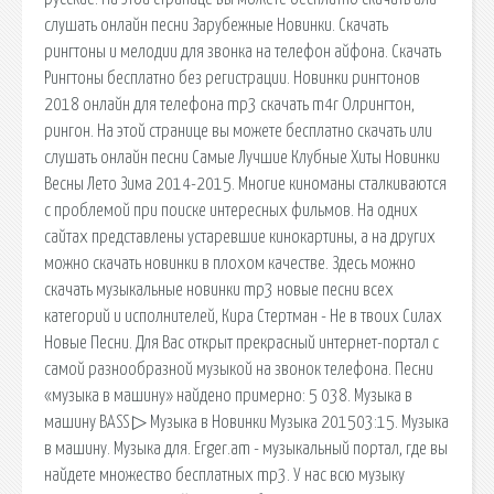
слушать онлайн песни Зарубежные Новинки. Скачать
рингтоны и мелодии для звонка на телефон айфона. Скачать
Рингтоны бесплатно без регистрации. Новинки рингтонов
2018 онлайн для телефона mp3 скачать m4r Олрингтон,
рингон. На этой странице вы можете бесплатно скачать или
слушать онлайн песни Самые Лучшие Клубные Хиты Новинки
Весны Лето Зима 2014-2015. Многие киноманы сталкиваются
с проблемой при поиске интересных фильмов. На одних
сайтах представлены устаревшие кинокартины, а на других
можно скачать новинки в плохом качестве. Здесь можно
скачать музыкальные новинки mp3 новые песни всех
категорий и исполнителей, Кира Стертман - Не в твоих Силах
Новые Песни. Для Вас открыт прекрасный интернет-портал с
самой разнообразной музыкой на звонок телефона. Песни
«музыка в машину» найдено примерно: 5 038. Музыка в
машину BASS ▷ Музыка в Новинки Музыка 201503:15. Музыка
в машину. Музыка для. Erger.am - музыкальный портал, где вы
найдете множество бесплатных mp3. У нас всю музыку