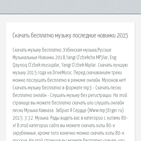
Скачать бесплатно музыку последние новинки 2015
Скачать музыку бесплатно ,Узбекская музыка,Русские
Музыкальные Новинки 2018,Yangi O'zbekcha MP3lar, Eng
Qaynoq O'zbek musiqalar, Yangi O'zbek kliplar. Скачать лучшую
музыку 2015 года на DriveMusic. Перед скачиванием треки
можно послушать бесплатно в режиме онлайн. Музонов.нет!
Скачать музыку бесплатно в формате mp3 - Скачать песни
бесплатно онлайн - Слушать музыку без регистрации. На этой
странице вы можете бесплатно скачать или слушать онлайн
песни Музыка Кавказа. Забрал Я Сердце (Www.mp3Erger.ru)
2015. 3:32. Музыка. Рады видеть вас в категории с хитами 80-
х! В этой категории сайта вы можете скачать хиты 80-х
зарубежные, кроме того конечно можно скачать хиты 80-х
русские. На этой странице вы можете бесплатно скачать или