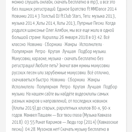
можно слушать онлайн, скачать бесплатно в mp3, и все это
без лишних регистраций. Единое Братство ft MMDance 2014
Новинки 2014 3.Толстый DJ ft.Club Stars, Теги: музыка 2013,
музыка 2014 ,Хиты 2014, Хиты 2013, Пупрные Песни. Когда
родился шансонье Олег Алябин, мы все еще жили в одной
большой стране. Кириллш 26 января 2018 в 03:42. Всё
классно. Новинки · Сборники · Жанры · Исполнители ·
Популярная · Ретро · Крутая · Лучшая · Подбор музыки.
Минусовки, караоке, музыка - скачать бесплатно без
регистрации! Любите петь? Значит вам нужны минусовки
русских песен или зарубежные минусовки. Всё отлично,
скачиваеться быстро. Новинки · Сборники · Жанры ·
Исполнители · Популярная · Ретро · Крутая · Лучшая · Подбор
музыки. На нашем сайте вы найдёте видеоклипы самых
разных жанров и направлений, от последних новинок
(Клипы 2019) до старых, раритетных клипов 80-х, 90-х
годов. Манвел Пашаян — Все твои глаза (Музыка Кавказа
2018). 03:55 Ринат Каримов — Люди гор (2014) (Кавказские
песни). 04:28. Музонов.нет! Скачать музыку бесплатно в