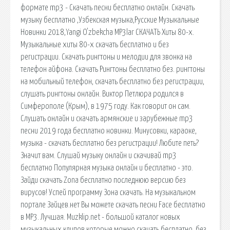
формате mp3 - Скачать песни бесплатно онлайн. Скачать
музыку бесплатно ,Узбекская музыка,Русские Музыкальные
Новинки 2018,Yangi O'zbekcha MP3lar СКАЧАТЬ Хиты 80-х.
Музыкальные хиты 80-х скачать бесплатно и без
регистрации. Скачать рингтоны и мелодии для звонка на
телефон айфона. Скачать Рингтоны бесплатно без. рингтоны
на мобильный телефон, скачать бесплатно без регистрации,
слушать рингтоны онлайн. Виктор Петлюра родился в
Симферополе (Крым), в 1975 году. Как говорит он сам.
Слушать онлайн и скачать армянские и зарубежные mp3
песни 2019 года бесплатно новинки. Минусовки, караоке,
музыка - скачать бесплатно без регистрации! Любите петь?
Значит вам. Слушай музыку онлайн и скачивай mp3
бесплатно Популярная музыка онлайн и бесплатно - это.
Зайди скачать Zona бесплатно последнюю версию без
вирусов! Успей программу Зона скачать. На музыкальном
портале Зайцев.нет Вы можете скачать песни Face бесплатно
в MP3. Лучшая. Muzklip.net - большой каталог новых
музыкальных клипов,которые можно скачать бесплатно, без.