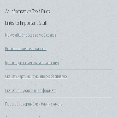
An Informative Text Blurb
Links to Important Stuff
Минус айшат айсаева мой кавказ
Все книги алексея иванова
Ігри на двох скачать на компьютер
Скачать картинки руки вверх бесплатно
Скачать виндовс 8 в iso формате
Простой товарный чек бланк скачать