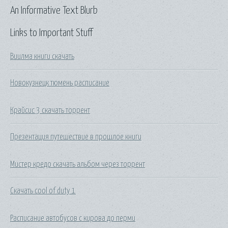
An Informative Text Blurb
Links to Important Stuff
Виилма книги скачать
Новокузнецк тюмень расписание
Крайсис 3 скачать торрент
Презентация путешествие в прошлое книги
Мистер кредо скачать альбом через торрент
Скачать cool of duty 1
Расписание автобусов с кирова до перми