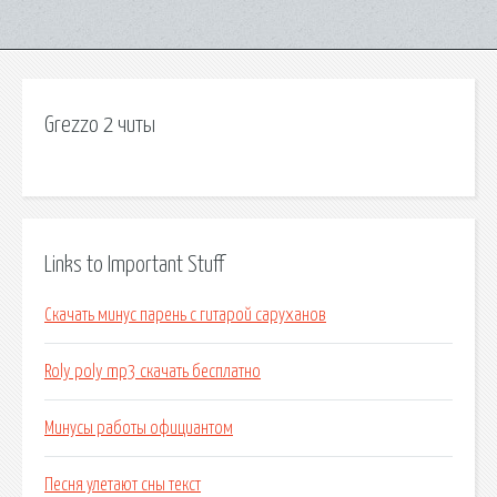
Grezzo 2 читы
Links to Important Stuff
Скачать минус парень с гитарой саруханов
Roly poly mp3 скачать бесплатно
Минусы работы официантом
Песня улетают сны текст