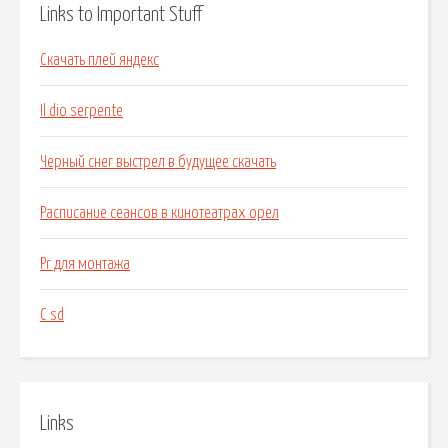
Links to Important Stuff
Скачать плей яндекс
Il dio serpente
Черный снег выстрел в будущее скачать
Расписание сеансов в кинотеатрах орел
Pr для монтажа
С sd
Links