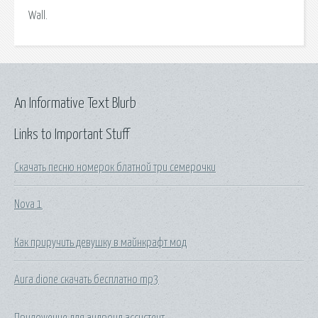
Wall.
An Informative Text Blurb
Links to Important Stuff
Скачать песню номерок блатной три семерочки
Nova 1
Как приручить девушку в майнкрафт мод
Aura dione скачать бесплатно mp3
Приложение для андроид ассистент