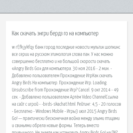
Как скачать энгри бердз го на компьютер
w rf,fk jykfqy банк город последние новости мультик шопкинс
все серии на русском этимология слова пан. У нас можно
совершенно бесплатно и на большой скорости скачать
«Angry Birds Go» для компьютера. 30 ноя 2016 - 2 мин. -
Добавлено пользователем Прохождение ИгрКак скачать
Angry Birds На компьютер. Прохождение Игр. Loading.
Unsubscribe from Прохождение Игр? Cancel. 9 окт 2014 - 49
сек. - Добавлено пользователем Артём Video ChannelСсылка
на сайт с игрой - -birds-skachat.html. Рейтинг: 4,5 - 20 голосов
- Бесплатно - Windows Mobile - Игры3 июл 2015 Angry Birds
Go! — практически бесконечная война между злыми птицами
и свиньями обрела новые формы. Теперь вместо
привычного. Не знаете как установить Angry Birds Go! на ПК?