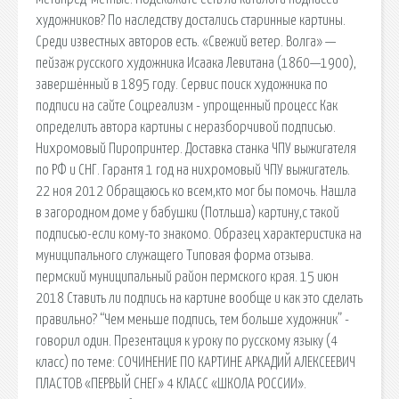
художников? По наследству достались старинные картины.
Среди известных авторов есть. «Свежий ветер. Волга» —
пейзаж русского художника Исаака Левитана (1860—1900),
завершённый в 1895 году. Сервис поиск художника по
подписи на сайте Соцреализм - упрощенный процесс Как
определить автора картины с неразборчивой подписью.
Нихромовый Пиропринтер. Доставка станка ЧПУ выжигателя
по РФ и СНГ. Гарантя 1 год на нихромовый ЧПУ выжигатель.
22 ноя 2012 Обращаюсь ко всем,кто мог бы помочь. Нашла
в загородном доме у бабушки (Потльша) картину,с такой
подписью-если кому-то знакомо. Образец характеристика на
муниципального служащего Типовая форма отзыва.
пермский муниципальный район пермского края. 15 июн
2018 Ставить ли подпись на картине вообще и как это сделать
правильно? “Чем меньше подпись, тем больше художник” -
говорил один. Презентация к уроку по русскому языку (4
класс) по теме: СОЧИНЕНИЕ ПО КАРТИНЕ АРКАДИЙ АЛЕКСЕЕВИЧ
ПЛАСТОВ «ПЕРВЫЙ СНЕГ» 4 КЛАСС «ШКОЛА РОССИИ».