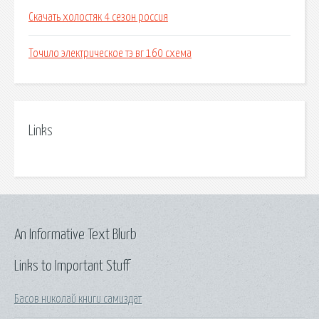
Скачать холостяк 4 сезон россия
Точило электрическое тэ вг 160 схема
Links
An Informative Text Blurb
Links to Important Stuff
Басов николай книги самиздат