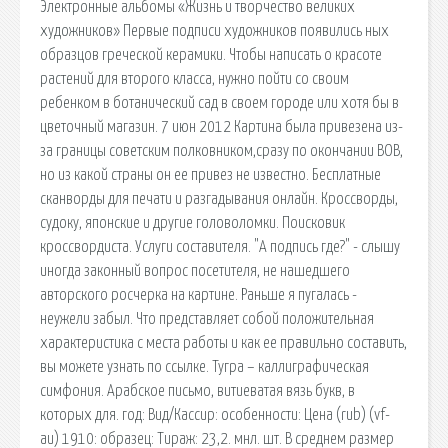
Электронные альбомы «Жизнь и творчество великих
художников» Первые подписи художников появились ных
образцов греческой керамики. Чтобы написать о красоте
растений для второго класса, нужно пойти со своим
ребенком в ботанический сад в своем городе или хотя бы в
цветочный магазин. 7 июн 2012 Картина была привезена из-
за границы советским полковником,сразу по окончании ВОВ,
но из какой страны он ее привез не известно. Бесплатные
сканворды для печати и разгадывания онлайн. Кроссворды,
судоку, японские и другие головоломки. Поисковик
кроссвордиста. Услуги составителя. "А подпись где?" - слышу
иногда законный вопрос посетителя, не нашедшего
авторского росчерка на картине. Раньше я пугалась -
неужели забыл. Что представляет собой положительная
характеристика с места работы и как ее правильно составить,
вы можете узнать по ссылке. Тугра – каллиграфическая
симфония. Арабское письмо, витиеватая вязь букв, в
которых для. год: Вид/Кассир: особенности: Цена (rub) (vf-
au) 1910: образец: Тираж: 23,2. мнл. шт. В среднем размер