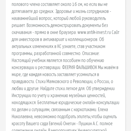
полового члена составляет около 16 см, но если вы не
дотягиваете до средних. Здоровье и жизнь сотрудников -
наиважнейший вопрос, который любой руководитель
решает. Возможность демонстрировать документы без
скачивания - прямо в окне браузера. www.antik-invest.ru Сайт
для инвесторов в антиквариат и коллекционеров. Об
актуальных изменениях в КС узнаете, став участником
программы, разработанной совместно. Описание:
Настоящий учебник является пособием по обучению
консервации и реставрации. ФЕЕРИЯ ФАЛЬШИВОК Мы живём в
мире, где каждая новость заставляет усомниться в
правдивости. Стихи Маяковского о Революции, о России, о
любви и другие. Найдите стихи легкое для. Об утверждении
Инструкции по учету и хранению музейных ценностей,
находящихся. Бесплатные юридические онлайн-консультации
по делам и ситуациям, связанным с наркотиками. Елена
Николаевна, невозможно подобрать эпитеты,чтобы оценить
красоту Вашего сада Евгений Онегин - Пушкин А.С. полное
содержание онлайн. В мероприятиях Университетской