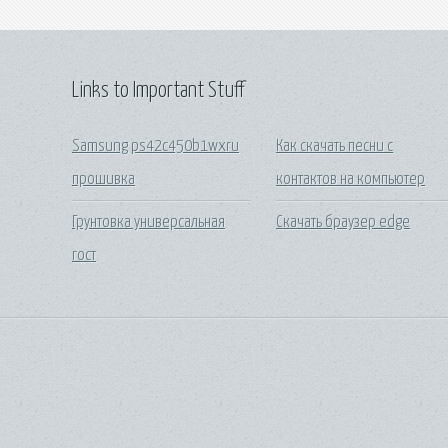
Links to Important Stuff
Samsung ps42c450b1wxru
Как скачать песни с
прошивка
контактов на компьютер
Грунтовка универсальная
Скачать браузер edge
гост