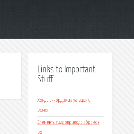
Links to Important
Stuff
Хонда аккорд эксплуатация и
ремонт
Элементы гидропривода абрамов
pdf