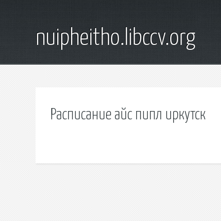
nuipheitho.libccv.org
Расписание айс пипл иркутск