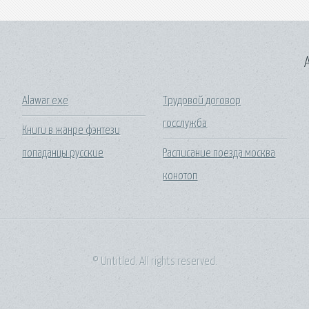
A
Alawar exe
Трудовой договор
госслужба
Книги в жанре фэнтези
попаданцы русские
Расписание поезда москва
конотоп
© Untitled. All rights reserved.