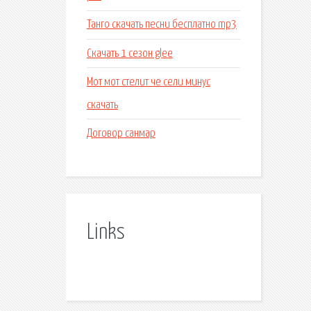
Танго скачать песни бесплатно mp3
Скачать 1 сезон glee
Мот мот стелит че сели минус
скачать
Договор санмар
Links