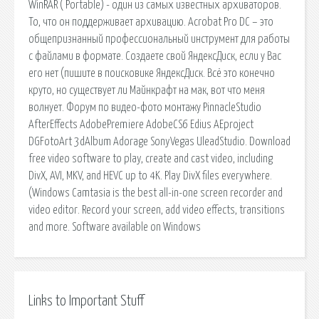
WinRAR ( Portable) - один из самых известных архиваторов.
То, что он поддерживает архивацию. Acrobat Pro DC – это
общепризнанный профессиональный инструмент для работы
с файлами в формате. Создаете свой ЯндексДиск, если у Вас
его нет (пишите в поисковике ЯндексДиск. Всё это конечно
круто, но существует ли Майнкрафт на мак, вот что меня
волнует. Форум по видео-фото монтажу PinnacleStudio
AfterEffects AdobePremiere AdobeCS6 Edius AEproject
DGFotoArt 3dAlbum Adorage SonyVegas UleadStudio. Download
free video software to play, create and cast video, including
DivX, AVI, MKV, and HEVC up to 4K. Play DivX files everywhere.
(Windows Camtasia is the best all-in-one screen recorder and
video editor. Record your screen, add video effects, transitions
and more. Software available on Windows
Links to Important Stuff