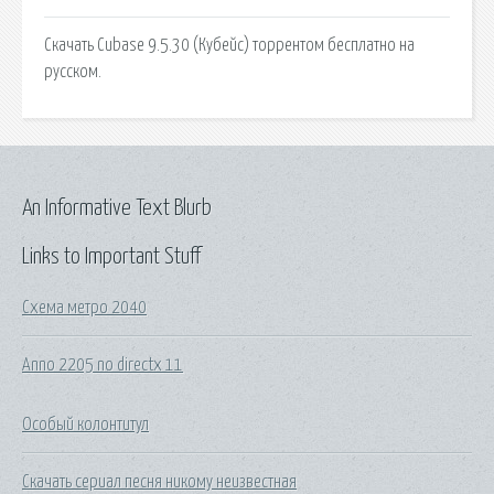
Скачать Cubase 9.5.30 (Кубейс) торрентом бесплатно на
русском.
An Informative Text Blurb
Links to Important Stuff
Схема метро 2040
Anno 2205 no directx 11
Особый колонтитул
Скачать сериал песня никому неизвестная