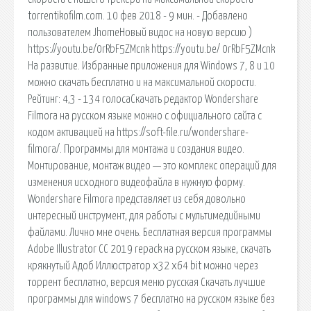
torrentikofilm.com. 10 фев 2018 - 9 мин. - Добавлено
пользователем JhomeНовый видос на новую версию )
https://youtu.be/0rRbF5ZMcnk https://youtu.be/ 0rRbF5ZMcnk
На развитие. Избранные приложения для Windows 7, 8 и 10
можно скачать бесплатно и на максимальной скорости.
Рейтинг: 4,3 - 134 голосаСкачать редактор Wondershare
Filmora на русском языке можно с официального сайта с
кодом активацией на https://soft-file.ru/wondershare-
filmora/. Программы для монтажа и создания видео.
Монтирование, монтаж видео — это комплекс операций для
изменения исходного видеофайла в нужную форму.
Wondershare Filmora представляет из себя довольно
интересный инструмент, для работы с мультимедийными
файлами. Лично мне очень. Бесплатная версия программы
Adobe Illustrator CC 2019 repack на русском языке, скачать
крякнутый Адоб Иллюстратор x32 x64 bit можно через
торрент бесплатно, версия меню русская Скачать лучшие
программы для windows 7 бесплатно на русском языке без