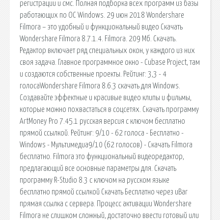
регистрации и смс. Полная подборка всех программ из базы
работающих по ОС Windows. 29 июн 2018 Wondershare
Filmora – это удобный и функциональный видео Скачать
Wondershare Filmora 8.7.1.4. Filmora. 209 Мб. Скачать.
Редактор включает ряд специальных окон, у каждого из них
своя задача. Главное программное окно - Cubase Project, там
и создаются собственные проекты. Рейтинг: 3,3 - 4
голосаWondershare Filmora 8.6.3 скачать для Windows.
Создавайте эффектные и красивые видео клипы и фильмы,
которые можно похвастаться в соцсетях. Скачать программу
ArtMoney Pro 7.45.1 русская версия c ключом бесплатно
прямой ссылкой. Рейтинг: 9/10 - 62 голоса - Бесплатно -
Windows - Мультимедиа9/10 (62 голосов) - Скачать Filmora
бесплатно. Filmora это функциональный видеоредактор,
предлагающий все основные параметры для. Скачать
программу R-Studio 8.3 с ключом на русском языке
бесплатно прямой ссылкой Скачать Бесплатно через uBar
прямая ссылка с сервера. Процесс активации Wondershare
Filmora не слишком сложный, достаточно ввести готовый или