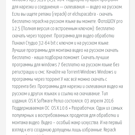
для нарезки и соединения — склеивания — видео на русском.
Если вы ищете репаки (repack) от elchupacabra - скачать
бесплатно repack на русском языке вы можете. ФотоШОУ pro
12.5 (Полная версия со встроенным ключом): бесплатно
скачать через торрент. Программа для видео обработки
Пинакл Студио 32-64 bit с ключом и на русском языке.
Лучшие программы для монтажа видео на русском скачать
бесплатно - наша подборка поможет. Скачать лучшие
программы для windows 7 бесплатно на русском языке без
регистрации и смс. Качайте на Torrent-Windows Windows и
программы через торрент.У нас всё можно скачать с
торрента без. Программы для нарезки и склеивания видео на
русском и других языках и ссылки на скачивание. Тип
издания: OS X Software Релиз состоялся: 03 апреля 2016
Поддерживаемая ОС: OS X 10.6 + Разработчик. Один из самых
популярных и востребованных продуктов для обработки и
монтажа видео. Видео – особый жанр искусства. И на первый
взгляд к его созданию допущены лишь избранные. Repack