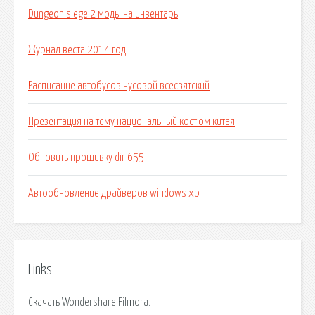
Dungeon siege 2 моды на инвентарь
Журнал веста 2014 год
Расписание автобусов чусовой всесвятский
Презентация на тему национальный костюм китая
Обновить прошивку dir 655
Автообновление драйверов windows xp
Links
Скачать Wondershare Filmora.