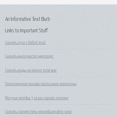
An Informative Text Blurb
Links to Important Stuff
Скачать игра с бабой ягой
Скачать книга мистер мерседес
Скачать моды на empire total war
Подсолнечная москва расписание электрички
Могучие морфы 3 сезон скачать торрент
Скачать сталкер тень чернобыля авто зона