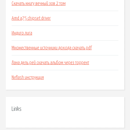
Скачать книгу вечный зов 2 том
Amd a75 chipset driver
Индиго лига
Множественные источники дохода скачать pdf
Лана дель рей скачать альбом через торрент
Nvflash инструкция
Links