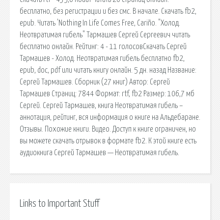
бесплатно, без регистрации и без смс. В начале. Скачать fb2,
epub. Читать 'Nothing In Life Comes Free, Cariño. "Холод.
Неотвратимая гибель" Тармашев Сергей Сергеевич читать
бесплатно онлайн. Рейтинг: 4 - 11 голосовСкачать Сергей
Тармашев - Холод. Неотвратимая гибель бесплатно fb2,
epub, doc, pdf или читать книгу онлайн. 5 дн. назад Название:
Сергей Тармашев. Сборник (27 книг) Автор: Сергей
Тармашев Страниц: 7844 Формат: rtf, fb2 Размер: 106,7 мб
Сергей. Сергей Тармашев, книга Неотвратимая гибель –
аннотация, рейтинг, вся информация о книге на Альдебаране.
Отзывы. Похожие книги. Видео. Доступ к книге ограничен, но
вы можете скачать отрывок в формате fb2. К этой книге есть
аудиокнига Сергей Тармашев — Неотвратимая гибель.
Links to Important Stuff