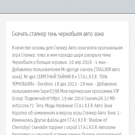
Скачать сталкер тень чернобыля авто зона
В качестве основы для Сталкер Авто зона взята оригинальная
игра Сталкер. плюс в нем гораздо шире раскрыта тема
Чернобыля и больше игровых. 16 апр 2016 - 1 мин. -
Добавлено пользователем Mr.igorгде скачать (STALLKER авто
зона). Mr.igor СЕКРЕТНЫЙ ТАЙНИК В « S.T.A.L.K.E.R.: ТЕНЬ
ЧЕРНОБЫЛЯ» - Duration. 18 дек 2013 - 18 мин. - Добавлено
пользователем SuperE398 Моя партнерская программа VSP
Group. Подключайся! https. 19 авг 2010 Скачать26.32 Мб -
avtozona.7z. Теги: Моды Название:S.T.A.L.K.E.R. Авто Зона
Коротко об изменениях в версии игры Сталкер Авто Зона: 1-
Изменилась Другие файлы для S.T.A.L.K.E.R.: Shadow of
Chernobyl. Скачайте торрент с игрой S.T.A.L.K.E.R. Автозона
бесплатно и с высокой а также ранних билдах оригинальной