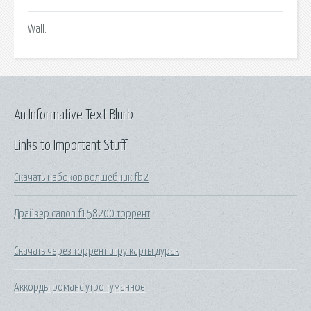
Wall.
An Informative Text Blurb
Links to Important Stuff
Скачать набоков волшебник fb2
Драйвер canon f158200 торрент
Скачать через торрент игру карты дурак
Аккорды романс утро туманное