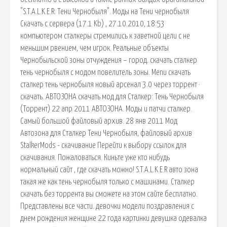
"S.T.A.L.K.E.R: Тени Чернобыля". Моды на Тени чернобыля
Скачать с сервера (17.1 Kb) , 27.10.2010, 18:53
компьютером сталкеры стремились к заветной цели с не
меньшим рвением, чем игрок. Реальные объекты
Чернобыльской зоны отчуждения – город. скачать сталкер
тень чернобыля с модом повелитель зоны. Menu скачать
сталкер тень чернобыля новый арсенал 3.0 через торрент ·
скачать. АВТОЗОНА скачать мод для Сталкер: Тень Чернобыля
(Торрент) 22 апр 2011 АВТОЗОНА. Моды и патчи сталкер.
Самый большой файловый архив. 28 янв 2011 Мод
Автозона для Сталкер Тени Чернобыля, файловый архив
StalkerMods - скачивание Перейти к выбору ссылок для
скачивания. Пожаловаться. Киньте уже кто нибудь
нормальный сайт , где скачать можно! S.T.A.L.K.E.R авто зона
такая же как тень чернобыля только с машинами. Сталкер
скачать без торрента вы сможете на этом сайте бесплатно.
Представлены все части. девочки модели поздравления с
днем рождения женщине 22 года картинки девушка одевалка