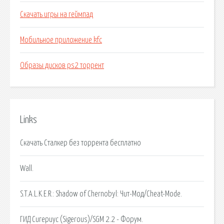
Скачать игры на геймпад
Мобильное приложение kfc
Образы дисков ps2 торрент
Links
Скачать Сталкер без торрента бесплатно
Wall.
S.T.A.L.K.E.R.: Shadow of Chernobyl: Чит-Мод/Cheat-Mode.
ГИД Сигериус (Sigerous)/SGM 2.2 - Форум.