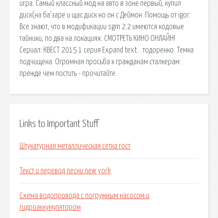
игра. Самый классный мод на авто в зоне первый, купил
диск(на ба'заре и щас диск но он с Деймон. Помощь от igor:
Все знают, что в модификации sgm 2.2 имеются кодовые
тайники, по два на локациях. СМОТРЕТЬ КИНО ОНЛАЙН!
Сериал: КВЕСТ 2015 1 серия Expand text… тодоренко. Темка
подчищена. Огромная просьба к гражданам сталкерам:
прежде чем постить - прочитайте.
Links to Important Stuff
Штукатурная металлическая сетка гост
Текст и перевод песни new york
Схема водопровода с погружным насосом и
гидроаккумулятором