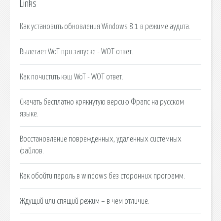
Links
Как установить обновления Windows 8.1 в режиме аудита.
Вылетает WoT при запуске - WOT ответ.
Как почистить кэш WoT - WOT ответ.
Скачать бесплатно крякнутую версию Фрапс на русском
языке.
Восстановление поврежденных, удаленных системных
файлов.
Как обойти пароль в windows без сторонних программ.
Ждущий или спящий режим – в чем отличие.