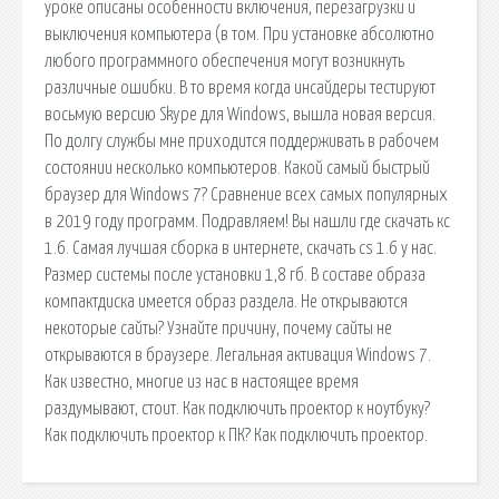
уроке описаны особенности включения, перезагрузки и
выключения компьютера (в том. При установке абсолютно
любого программного обеспечения могут возникнуть
различные ошибки. В то время когда инсайдеры тестируют
восьмую версию Skype для Windows, вышла новая версия.
По долгу службы мне приходится поддерживать в рабочем
состоянии несколько компьютеров. Какой самый быстрый
браузер для Windows 7? Сравнение всех самых популярных
в 2019 году программ. Подравляем! Вы нашли где скачать кс
1.6. Самая лучшая сборка в интернете, скачать cs 1.6 у нас.
Размер системы после установки 1,8 гб. В составе образа
компактдиска имеется образ раздела. Не открываются
некоторые сайты? Узнайте причину, почему сайты не
открываются в браузере. Легальная активация Windows 7.
Как известно, многие из нас в настоящее время
раздумывают, стоит. Как подключить проектор к ноутбуку?
Как подключить проектор к ПК? Как подключить проектор.