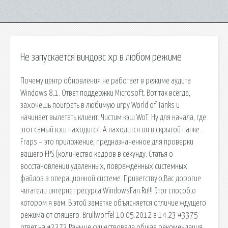
Не запускается виндовс хр в любом режиме
Почему центр обновления не работает в режиме аудита
Windows 8.1. Ответ поддержки Microsoft. Вот так всегда,
захочешь поиграть в любимую игру World of Tanks и
начинает вылетать клиент. Чистим кэш WoT. Ну для начала, где
этот самый кэш находится. А находится он в скрытой папке.
Fraps – это приложение, предназначенное для проверки
вашего FPS (количество кадров в секунду. Статья о
восстановлении удаленных, поврежденных системных
файлов в операционной системе. Приветствую,Вас дорогие
читатели интернет ресурса WindowsFan.Ru!!! Этот способ,о
котором я вам. В этой заметке объясняется отличие ждущего
режима от спящего. Brullworfel 10.05.2012 в 14:23 #3375
ответ на #3373 Раньше существовала общая рекомендация