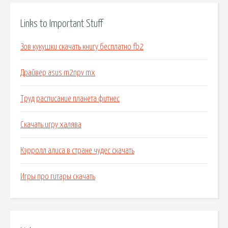
Links to Important Stuff
Зов кукушки скачать книгу бесплатно fb2
Драйвер asus m2npv mx
Труд расписание планета фитнес
Скачать игру халява
Кэрролл алиса в стране чудес скачать
Игры про гитары скачать