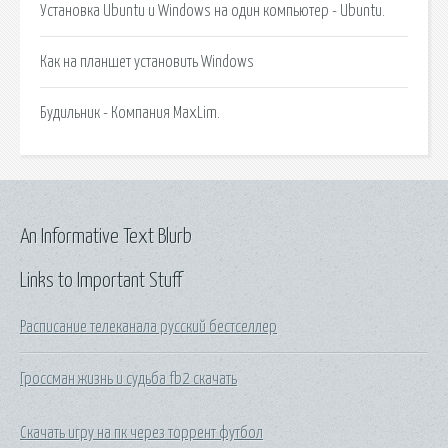
Установка Ubuntu и Windows на один компьютер - Ubuntu.
Как на планшет установить Windows
Будильник - Компания MaxLim.
An Informative Text Blurb
Links to Important Stuff
Расписание телеканала русский бестселлер
Гроссман жизнь и судьба fb2 скачать
Скачать игру на пк через торрент футбол