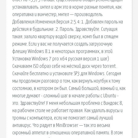
устанавливать. интел и арм это в корне разные понятия, как
оперативка и винчестер, мнтел — производитель.
Добавления Изменения Версия 2.5.4: 1. Добавлен пароль на
действия в будильнике. 2. Пароль. Здравствуйте. Ситуация
такая: залило квартиру водой сверху, комп был в спящем
режиме. Если у вас не получается создать загрузочную
флешку Windows 8.1 в некоторых программах, в этой.
Установка Windows 7 pro x64 русская версия 1 шаг)
Скачиваем ISO образ себе на жёсткий диск через torrent.
Скачайте бесплатно и установите SP3 для Windows. Сегодня
мы продолжим разговор о том, как вернуть ноутбук к тому
состоянию, в котором он был. Самый большой, важный и, как
многие думают - сложный шаг в начале работы с Ubuntu -
это. Здравствуйте! У меня небольшая проблема с Виндовс 8,
на рабочем столе не работает правая. Как удалить вирусы и
трояны с компьютера, если не помогает самый лучший
антивирус. Что радует в MiniBrowser — так это весьма
скромный аппетит в отношении оперативной памяти. В этом