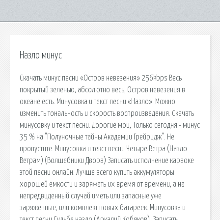
Назло минус
Скачать минус песни «Остров невезения» 256kbps Весь
покрытый зеленью, абсолютно весь, Остров невезения в
океане есть. Минусовка и текст песни «Назло». Можно
изменить тональность и скорость воспроизведения. Скачать
минусовку и текст песни. Дорогие мои, Только сегодня - минус
35 % на "Полуночные тайны Академии Грейридж". Не
пропустите. Минусовка и текст песни Четыре Ветра (Назло
Ветрам) (Волшебники Двора) Записать исполнение караоке
этой песни онлайн. Лучше всего купить аккумуляторы
хорошей ёмкости и заряжать их время от времени, а на
непредвиденный случай иметь или запасные уже
заряженные, или комплект новых батареек. Минусовка и
текст песни Судьбе назло (Аркадий Кобяков). Записать