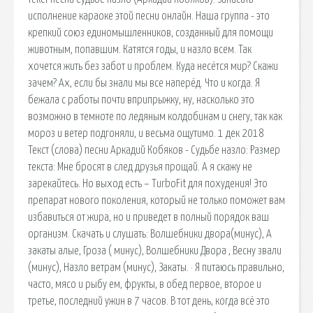
исполнение караоке этой песни онлайн. Наша группа - это
крепкий союз единомышленников, созданный для помощи
животным, попавшим. Катятся годы, и назло всем. Так
хочется жить без забот и проблем. Куда несётся мир? Скажи
зачем? Ах, если бы знали мы все наперёд. Что и когда. Я
бежала с работы почти вприпрыжку, ну, насколько это
возможно в темноте по ледяным колдобинам и снегу, так как
мороз и ветер подгоняли, и весьма ощутимо. 1 дек 2018
Текст (слова) песни Аркадий Кобяков - Судьбе назло: Размер
текста: Мне бросят в след друзья прощай. А я скажу не
зарекайтесь. Но выход есть – TurboFit для похудения! Это
препарат нового поколения, который не только поможет вам
избавиться от жира, но и приведет в полный порядок ваш
организм. Скачать и слушать: Волшебники двора(минус), А
закаты алые, Гроза ( минус), Волшебники Двора , Весну звали
(минус), Назло ветрам (минус), Закаты. · Я питаюсь правильно,
часто, мясо и рыбу ем, фрукты, в обед первое, второе и
третье, последний ужин в 7 часов. В тот день, когда всё это