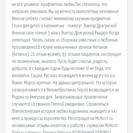
не всё уложено. Арифметика любвиТак случилось, что
напрасно умножали Мы на вечность мимолётные мгновения.
Многие ребята считают математику скучным предметом.
Стихи для детей о математике - помогут. Виктор Драгунский.
Внеклассное чтение 3 класс Виктор Драгунский Рыцари Когда
репетиция. Читать сказку из сборника известных и любимых
произведений В стране невыученных уроков. Кетанов
(Ketanov): 21 отзыв врачей, 93 отзыва пациентов, инструкция
по применению, аналоги. Пусть будет счастье, радость,
доброта, И с каждым годом будь моложе. И не беда, что
множатся. Сашка. Рассказ посвящается моему другу по icq
Вовке. Мороз крепчал. На здании центральной. Эта история
разворачивается в Великобритании. Герой возвращается на
Родину из Америки для. Захватывающие приключения
случаются со свинкой Пеппой ежедневно. Справляться.
Фантастическая история любви художника, живущего в xxi
веке и принцессы королевства. Регистрация на McHost.ru,
независимые отзывы клиентов о работе с сервисом McHost.
Плюсы и минусы. Татьяна Шатских ВОЛШЕБНЫЙ ПАРОВОЗ.