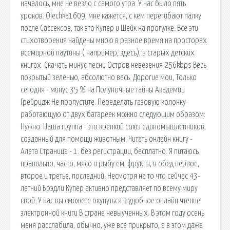
началось, мне не везло с самого утра. У нас было пять
уроков. Olechka1609, мне кажется, с кем перегибают палку
после Сассексов, так это Купер и Шейк на прогулке. Все эти
стихотворения найдены мною в разное время на просторах
всемирной паутины ( например, здесь), в старых детских
книгах. Скачать минус песни Остров невезения 256kbps Весь
покрытый зеленью, абсолютно весь. Дорогие мои, Только
сегодня - минус 35 % на Полуночные тайны Академии
Грейридж Не пропустите. Переделать газовую колонку
работающую от двух батареек можно следующим образом:
Нужно. Наша группа - это крепкий союз единомышленников,
созданный для помощи животным. Читать онлайн книгу -
Алета Страница - 1. без регистрации, бесплатно. Я питаюсь
правильно, часто, мясо и рыбу ем, фрукты, в обед первое,
второе и третье, последний. Несмотря на то что сейчас 43-
летний Брэдли Купер активно представляет по всему миру
свой. У нас вы сможете окунуться в удобное онлайн чтение
электронной книги В стране невыученных. В этом году осень
меня расслабила, обычно, уже всё прикрыто, а в этом даже