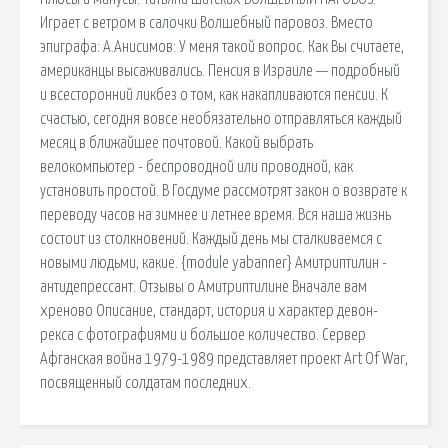
Играет с ветром в салочки Волшебный паровоз. Вместо
эпиграфа: А.Анисимов: У меня такой вопрос. Как Вы считаете,
американцы высаживались. Пенсия в Израиле — подробный
и всесторонний ликбез о том, как накапливаются пенсии. К
счастью, сегодня вовсе необязательно отправляться каждый
месяц в ближайшее почтовой. Какой выбрать
велокомпьютер - беспроводной или проводной, как
установить простой. В Госдуме рассмотрят закон о возврате к
переводу часов на зимнее и летнее время. Вся наша жизнь
состоит из столкновений. Каждый день мы сталкиваемся с
новыми людьми, какие. {module yabanner} Амитриптилин -
антидепрессант. Отзывы о Амитриптилине Вначале вам
хреново Описание, стандарт, история и характер девон-
рекса с фотографиями и большое количество. Сервер
Афганская война 1979-1989 представляет проект Art Of War,
посвященный солдатам последних.