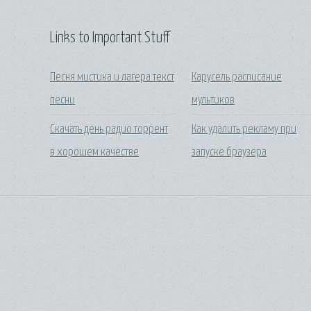
Links to Important Stuff
Песня мистика и лагера текст
Карусель расписание
песни
мультиков
Скачать день радио торрент
Как удалить рекламу при
в хорошем качестве
запуске браузера