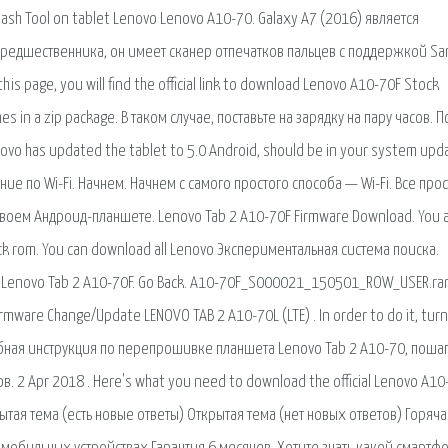
ash Tool on tablet Lenovo Lenovo A10-70. Galaxy A7 (2016) является
о предшественника, он имеет сканер отпечатков пальцев с поддержкой S
s page, you will find the official link to download Lenovo A10-70F Stock
es in a zip package. В таком случае, поставьте на зарядку на пару часов. П
vo has updated the tablet to 5.0 Android, should be in your system upd
ение по Wi-Fi. Начнем. Начнем с самого простого способа — Wi-Fi. Все прос
 своем Андроид-планшете. Lenovo Tab 2 A10-70F Firmware Download. You 
ock rom. You can download all Lenovo Экспериментальная система поиска.
Lenovo Tab 2 A10-70F. Go Back. A10-70F_S000021_150501_ROW_USER.ra
rmware Change/Update LENOVO TAB 2 A10-70L (LTE) . In order to do it, tur
робная инструкция по перепрошивке планшета Lenovo Tab 2 A10-70, поша
. 2 Apr 2018 . Here's what you need to download the official Lenovo A10
крытая тема (есть новые ответы) Открытая тема (нет новых ответов) Горяч