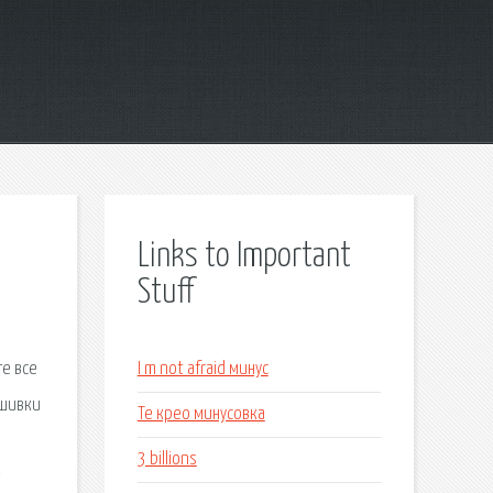
Links to Important
Stuff
те все
I m not afraid минус
ошивки
Те крео минусовка
3 billions
y