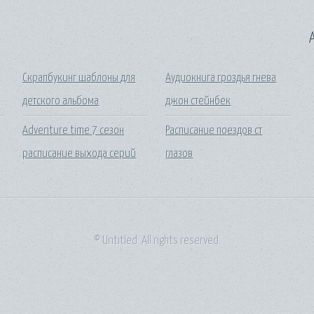
A
Скрапбукинг шаблоны для
Аудиокнига гроздья гнева
детского альбома
джон стейнбек
Adventure time 7 сезон
Расписание поездов ст
расписание выхода серий
глазов
© Untitled. All rights reserved.