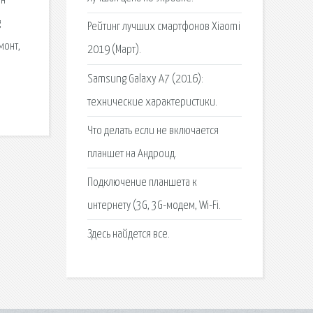
он
g
Рейтинг лучших смартфонов Xiaomi
монт,
2019 (Март).
Samsung Galaxy A7 (2016):
технические характеристики.
Что делать если не включается
планшет на Андроид.
Подключение планшета к
интернету (3G, 3G-модем, Wi-Fi.
Здесь найдется все.