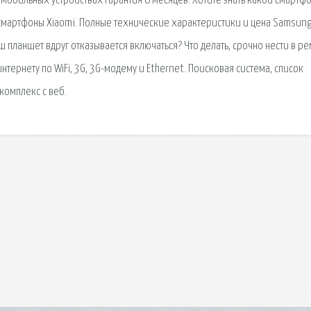
мобильных устройствах Гарантия 6 месяцев. Хотите знать какой смартф
 смартфоны Xiaomi. Полные технические характеристики и цена Samsun
ш планшет вдруг отказывается включаться? Что делать, срочно нести в ре
нтернету по WiFi, 3G, 3G-модему и Ethernet. Поисковая сиcтема, список
комплекс с веб.