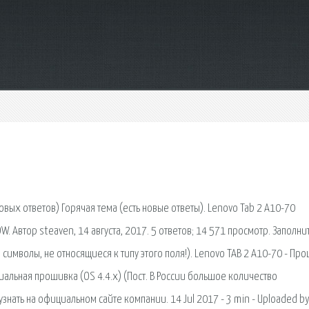
овых ответов) Горячая тема (есть новые ответы). Lenovo Tab 2 A10-70
Автор steaven, 14 августа, 2017. 5 ответов; 14 571 просмотр. Заполни
символы, не относящиеся к типу этого поля!). Lenovo TAB 2 A10-70 - Пр
циальная прошивка (OS 4.4.х) (Пост. В России большое количество
нать на официальном сайте компании. 14 Jul 2017 - 3 min - Uploaded b