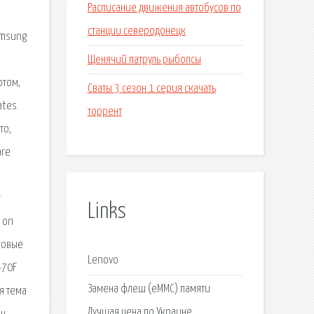
Расписание движения автобусов по
станции северодонецк
amsung
Щенячий патруль рыбопсы
отом,
Сваты 3 сезон 1 серия скачать
ates.
торрент
то,
are
r
Links
n on
говые
Lenovo
-70F
Замена флеш (eMMC) памяти
ая тема
Лучшая цена по Украине.