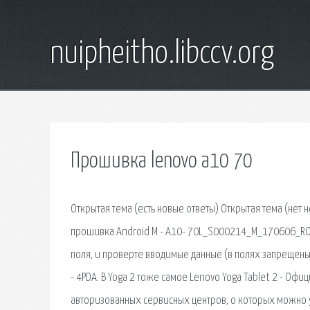
nuipheitho.libccv.org
Прошивка lenovo a10 70
Открытая тема (есть новые ответы) Открытая тема (нет н
прошивка Android M - A10- 70L_S000214_M_170606_ROW. 
поля, и проверте вводимые данные (в полях запрещены 
- 4PDA. В Yoga 2 тоже самое Lenovo Yoga Tablet 2 - Офи
авторизованных сервисных центров, о которых можно уз