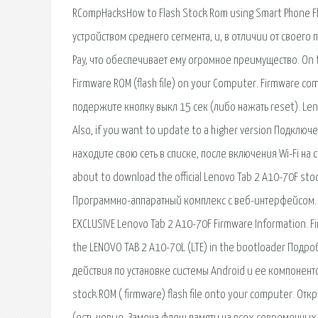
RCompHacksHow to Flash Stock Rom using Smart Phone Fl
устройством среднего сегмента, и, в отличии от своег
Pay, что обеспечивает ему огромное преимущество. On thi
Firmware ROM (flash file) on your Computer. Firmware com
подержите кнопку выкл 15 сек (либо нажать reset). Leno
Also, if you want to update to a higher version Подключ
находите свою сеть в списке, после включения Wi-Fi на
about to download the official Lenovo Tab 2 A10-70F st
Программно-аппаратный комплекс с веб-интерфейсом. 
EXCLUSIVE Lenovo Tab 2 A10-70F Firmware Information. Fi
the LENOVO TAB 2 A10-70L (LTE) in the bootloader Под
действия по установке системы Android и ее компонентов
stock ROM ( firmware) flash file onto your computer. От