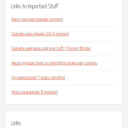
Links to Important Stuff
Книга киа рио скачать торрент
Скачать кино джинн 2014 торрент
Скачать кампании для warcraft 3 frozen throne
Книга путешествие из петербурга в москву скачать
Гдз никольский 7 класс алгебра
Неро на виндовс 8 торрент
Links