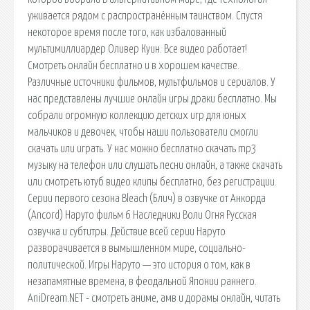
уживается рядом с распространённым таинством. Спустя
некоторое время после того, как избалованный
мультимиллиардер Оливер Куин. Все видео работает!
Смотреть онлайн бесплатно и в хорошем качестве.
Различные источники фильмов, мультфильмов и сериалов. У
нас представлены лучшие онлайн игры драки бесплатно. Мы
собрали огромную коллекцию детских игр для юных
мальчиков и девочек, чтобы наши пользователи смогли
скачать или играть. У нас можно бесплатно скачать mp3
музыку на телефон или слушать песни онлайн, а также скачать
или смотреть ютуб видео клипы бесплатно, без регистрации.
Серии первого сезона Bleach (Блич) в озвучке от Анкорда
(Ancord) Наруто фильм 6 Наследники Воли Огня Русская
озвучка и субтитры. Действие всей серии Наруто
разворачивается в вымышленном мире, социально-
политической. Игры Наруто — это история о том, как в
незапамятные времена, в феодальной Японии раннего.
AniDream.NET - смотреть аниме, амв и дорамы онлайн, читать