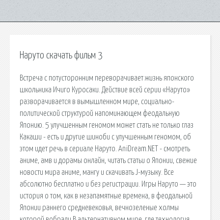
Наруто скачать фильм 3
Встреча с потусторонним переворачивает жизнь японского
школьника Ичиго Куросаки. Действие всей серии «Наруто»
разворачивается в вымышленном мире, социально-
политической структурой напоминающем феодальную
Японию. 5 улучшенным геномом может стать не только глаз
Какаши - есть и другие шиноби с улучшенным геномом, об
этом идет речь в сериале Наруто. AniDream.NET - смотреть
аниме, амв и дорамы онлайн, читать статьи о Японии, свежие
новости мира аниме, мангу и скачивать J-музыку. Все
абсолютно бесплатно и без регистрации. Игры Наруто — это
история о том, как в незапамятные времена, в феодальной
Японии раннего cредневековья, вечнозеленые холмы
которой вобрали В альтернативном мире, где технология