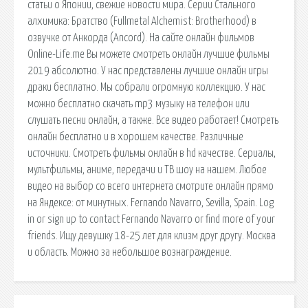
статьи о Японии, свежие новости мира. Серии Стального
алхимика: Братство (Fullmetal Alchemist: Brotherhood) в
озвучке от Анкорда (Ancord). На сайте онлайн фильмов
Online-Life.me Вы можете смотреть онлайн лучшие фильмы
2019 абсолютно. У нас представлены лучшие онлайн игры
драки бесплатно. Мы собрали огромную коллекцию. У нас
можно бесплатно скачать mp3 музыку на телефон или
слушать песни онлайн, а также. Все видео работает! Смотреть
онлайн бесплатно и в хорошем качестве. Различные
источники. Смотреть фильмы онлайн в hd качестве. Сериалы,
мультфильмы, аниме, передачи и ТВ шоу на нашем. Любое
видео на выбор со всего интернета смотрите онлайн прямо
на Яндексе: от минутных. Fernando Navarro, Sevilla, Spain. Log
in or sign up to contact Fernando Navarro or find more of your
friends. Ищу девушку 18-25 лет для клизм друг другу. Москва
и область. Можно за небольшое вознаграждение.